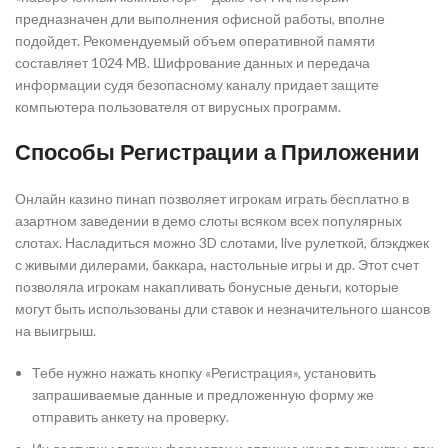
предназначен дли выполнения офисной работы, вполне
подойдет. Рекомендуемый объем оперативной памяти
составляет 1024 MB. Шифрование данных и передача
информации судя безопасному каналу придает защите
компьютера пользователя от вирусных программ.
Способы Регистрации а Приложении
Онлайн казино пинап позволяет игрокам играть бесплатно в
азартном заведении в демо слоты всяком всех популярных
слотах. Насладиться можно 3D слотами, live рулеткой, блэкджек
с живыми дилерами, баккара, настольные игры и др. Этот счет
позволяла игрокам накапливать бонусные деньги, которые
могут быть использованы дли ставок и незначительного шансов
на выигрыш.
Тебе нужно нажать кнопку «Регистрация», установить
запрашиваемые данные и предложенную форму же
отправить анкету на проверку.