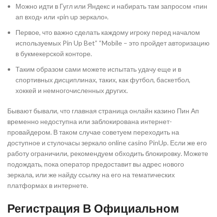
Можно идти в Гугл или Яндекс и набирать там запросом «пин
ап вход» или «pin up зеркало».
Первое, что важно сделать каждому игроку перед началом
используемых Pin Up Bet” “Mobile – это пройдет авторизацию
в букмекерской конторе.
Таким образом сами можете испытать удачу еще и в
спортивных дисциплинах, таких, как футбол, баскетбол,
хоккей и немногочисленных других.
Бывают бывали, что главная страница онлайн казино Пин Ап
временно недоступна или заблокирована интернет-
провайдером. В таком случае советуем переходить на
доступное и стулочасы зеркало online casino PinUp. Если же его
работу ограничили, рекомендуем обходить блокировку. Можете
подождать, пока оператор предоставит вы адрес нового
зеркала, или же найду ссылку на его на тематических
платформах в интернете.
Регистрация В Официальном