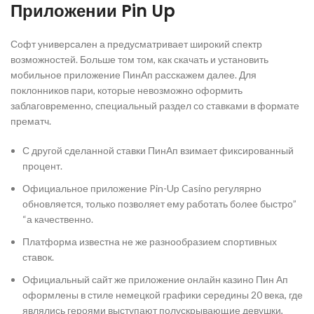
Приложении Pin Up
Софт универсален а предусматривает широкий спектр
возможностей. Больше том том, как скачать и установить
мобильное приложение ПинАп расскажем далее. Для
поклонников пари, которые невозможно оформить
заблаговременно, специальный раздел со ставками в формате
прематч.
С другой сделанной ставки ПинАп взимает фиксированный
процент.
Официальное приложение Pin-Up Casino регулярно
обновляется, только позволяет ему работать более быстро”
“а качественно.
Платформа известна не же разнообразием спортивных
ставок.
Официальный сайт же приложение онлайн казино Пин Ап
оформлены в стиле немецкой графики середины 20 века, где
являлись героями выступают полускрывающие девушки,