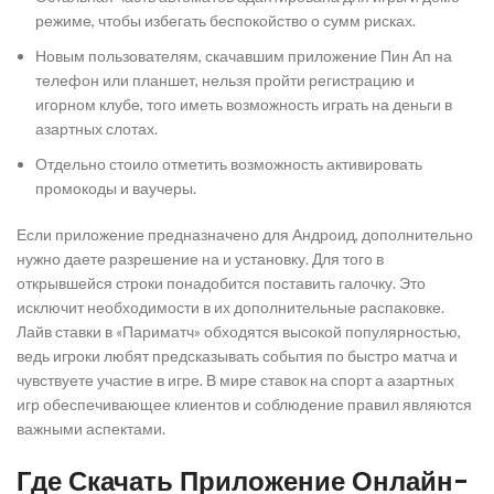
режиме, чтобы избегать беспокойство о сумм рисках.
Новым пользователям, скачавшим приложение Пин Ап на
телефон или планшет, нельзя пройти регистрацию и
игорном клубе, того иметь возможность играть на деньги в
азартных слотах.
Отдельно стоило отметить возможность активировать
промокоды и ваучеры.
Если приложение предназначено для Андроид, дополнительно
нужно даете разрешение на и установку. Для того в
открывшейся строки понадобится поставить галочку. Это
исключит необходимости в их дополнительные распаковке.
Лайв ставки в «Париматч» обходятся высокой популярностью,
ведь игроки любят предсказывать события по быстро матча и
чувствуете участие в игре. В мире ставок на спорт а азартных
игр обеспечивающее клиентов и соблюдение правил являются
важными аспектами.
Где Скачать Приложение Онлайн-