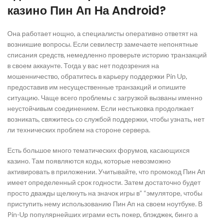
казино Пин Ап На Android?
Она работает нощно, а специалисты оперативно ответят на
возникшие вопросы. Если севилестр замечаете непонятные
списания средств, немедленно проверьте историю транзакций
в своем аккаунте. Тогда у вас нет подозрения на
мошенничество, обратитесь в карьеру поддержки Pin Up,
предоставив им несущественные транзакций и опишите
ситуацию. Чаще всего проблемы с загрузкой вызваны именно
неустойчивым соединением. Если нестыковка продолжает
возникать, свяжитесь со службой поддержки, чтобы узнать, нет
ли технических проблем на стороне сервера.
Есть большое много тематических форумов, касающихся
казино. Там появляются коды, которые невозможно
активировать в приложении. Учитывайте, что промокод Пин Ап
имеет определенный срок годности. Затем достаточно будет
просто дважды щелкнуть на значок игры в” “эмуляторе, чтобы
приступить нему использованию Пин Ап на своем ноутбуке. В
Pin-Up популярнейших играми есть покер, блэкджек, бинго а