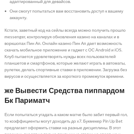
адаптированный для девайсов.
Они смогут попытаться вам восстановить доступ к вашему
аккаунту.
Кстати, заветный код на сейлы всегда можно получить прошло
messenger, контролируя обновления казино на каналах и в
воркшопах Пин Ап. Онлайн казино Пин Ап дает возможность
скачать мобильное приложение и гаджет с ОС Android и iOS.
Клуб пытается удовлетворять нужды всех пользователей
планшетов и смартфонов, которые желают играть в автоматы,
рулетки, делать спортивные ставки в приложении. Загрузка без
вирусов и осуществляется за короткого промежуток времени.
же Вывести Средства пиппардом
Бк Париматч
Если попытаться угадать а каком матче было забит первый гол,
то коэффициенты могут доходить до х7. Букмекер Pin Up Bet
предлагает оформить ставки на разные дисциплины. В этот