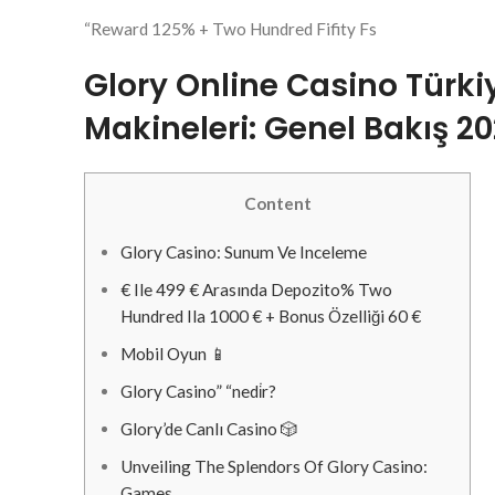
“Reward 125% + Two Hundred Fifity Fs
Glory Online Casino Türki
Makineleri: Genel Bakış 2
Content
Glory Casino: Sunum Ve Inceleme
€ Ile 499 € Arasında Depozito% Two
Hundred Ila 1000 € + Bonus Özelliği 60 €
Mobil Oyun 📱
Glory Casino” “nedi̇r?
Glory’de Canlı Casino 🎲
Unveiling The Splendors Of Glory Casino:
Games