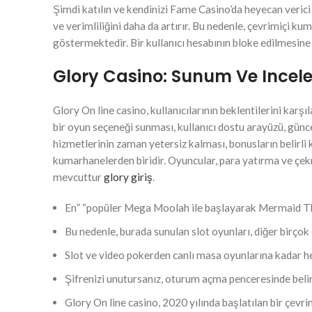
Şimdi katılın ve kendinizi Fame Casino’da heyecan verici
ve verimliliğini daha da artırır. Bu nedenle, çevrimiçi k
göstermektedir. Bir kullanıcı hesabının bloke edilmesine 
Glory Casino: Sunum Ve Ince
Glory On line casino, kullanıcılarının beklentilerini karş
bir oyun seçeneği sunması, kullanıcı dostu arayüzü, günc
hizmetlerinin zaman yetersiz kalması, bonusların belirli 
kumarhanelerden biridir. Oyuncular, para yatırma ve çek
mevcuttur
glory giriş
.
En” “popüler Mega Moolah ile başlayarak Mermaid Tho
Bu nedenle, burada sunulan slot oyunları, diğer birçok 
Slot ve video pokerden canlı masa oyunlarına kadar her
Şifrenizi unutursanız, oturum açma penceresinde belir
Glory On line casino, 2020 yılında başlatılan bir çevr