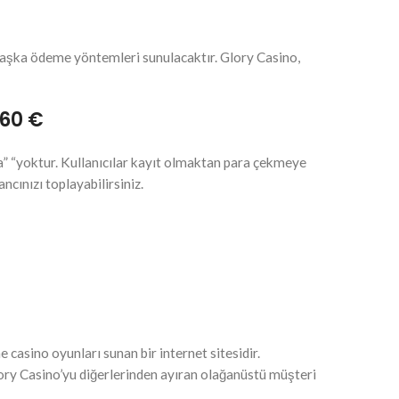
 başka ödeme yöntemleri sunulacaktır. Glory Casino,
 60 €
lama” “yoktur. Kullanıcılar kayıt olmaktan para çekmeye
cınızı toplayabilirsiniz.
casino oyunları sunan bir internet sitesidir.
ory Casino’yu diğerlerinden ayıran olağanüstü müşteri