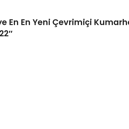
ye En En Yeni Çevrimiçi Kumarh
022″