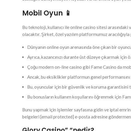
Mobil Oyun 📱
Bu teknoloji, kullanıcı ile online casino sitesi arasındak
olacaktır. Şirket, özel yazılım platformumuz aracılığıyla g
Dünyanın online oyun arenasında öne çıkan bir oyuncu 
Ayrıca, kazancınızı durante üst düzeye çıkarmak için öz
Çoğu modern on-line casino gibi Fame Casino da mobil 
Ancak, bu eksiklikler platformun genel performansını 
Bu, oyuncular için bir güvenlik ve koruma garantisini t
Bu bonusların kullanım koşullarını öğrenmek için Fame
Bunu yapmak için işlemler sayfasına gidin ve iptal emrin
belgeleri [email protected] e-posta adresine göndermeniz
Glory Casino” “nedi̇r?