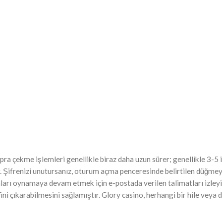
pra çekme işlemleri genellikle biraz daha uzun sürer; genellikle 3-5 
. Şifrenizi unutursanız, oturum açma penceresinde belirtilen düğmey
arı oynamaya devam etmek için e-postada verilen talimatları izleyi
ini çıkarabilmesini sağlamıştır. Glory casino, herhangi bir hile veya