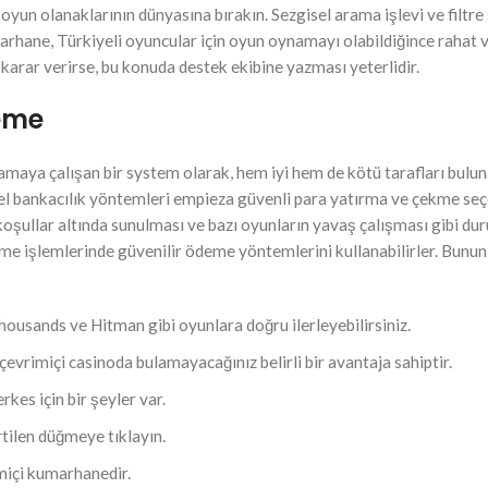
 oyun olanaklarının dünyasına bırakın. Sezgisel arama işlevi ve filtr
umarhane, Türkiyeli oyuncular için oyun oynamayı olabildiğince rahat v
karar verirse, bu konuda destek ekibine yazması yeterlidir.
leme
ılamaya çalışan bir system olarak, hem iyi hem de kötü tarafları buluna
el bankacılık yöntemleri empieza güvenli para yatırma ve çekme seçe
koşullar altında sunulması ve bazı oyunların yavaş çalışması gibi duru
me işlemlerinde güvenilir ödeme yöntemlerini kullanabilirler. Bunun
usands ve Hitman gibi oyunlara doğru ilerleyebilirsiniz.
çevrimiçi casinoda bulamayacağınız belirli bir avantaja sahiptir.
kes için bir şeyler var.
tilen düğmeye tıklayın.
imiçi kumarhanedir.