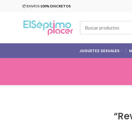
📦 ENVÍOS
100% DISCRETOS
JUGUETES SEXUALES
M
“Re