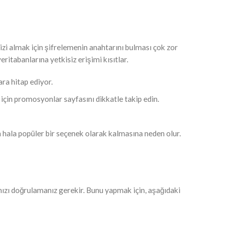
inizi almak için şifrelemenin anahtarını bulması çok zor
eritabanlarına yetkisiz erişimi kısıtlar.
ra hitap ediyor.
i için promosyonlar sayfasını dikkatle takip edin.
 hala popüler bir seçenek olarak kalmasına neden olur.
nızı doğrulamanız gerekir. Bunu yapmak için, aşağıdaki