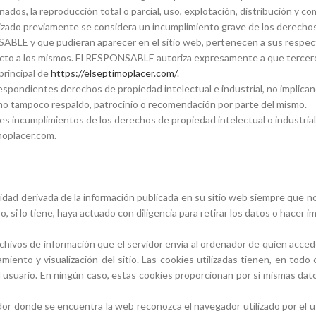
dos, la reproducción total o parcial, uso, explotación, distribución y com
ado previamente se considera un incumplimiento grave de los derechos d
NSABLE y que pudieran aparecer en el sitio web, pertenecen a sus respec
pecto a los mismos. El RESPONSABLE autoriza expresamente a que tercero
 principal de
https://elseptimoplacer.com/
.
pondientes derechos de propiedad intelectual e industrial, no implicando
mo tampoco respaldo, patrocinio o recomendación por parte del mismo.
les incumplimientos de los derechos de propiedad intelectual o industrial
moplacer.com.
dad derivada de la información publicada en su sitio web siempre que n
 si lo tiene, haya actuado con diligencia para retirar los datos o hacer im
chivos de información que el servidor envía al ordenador de quien acced
iento y visualización del sitio. Las cookies utilizadas tienen, en todo 
l usuario. En ningún caso, estas cookies proporcionan por sí mismas dato
or donde se encuentra la web reconozca el navegador utilizado por el usu