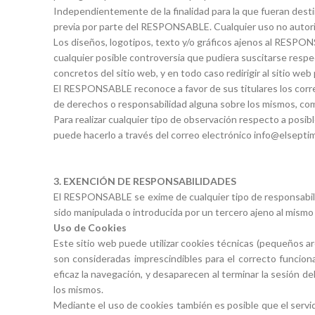
Independientemente de la finalidad para la que fueran destina
previa por parte del RESPONSABLE. Cualquier uso no autoriz
Los diseños, logotipos, texto y/o gráficos ajenos al RESPO
cualquier posible controversia que pudiera suscitarse res
concretos del sitio web, y en todo caso redirigir al sitio web
El RESPONSABLE reconoce a favor de sus titulares los corres
de derechos o responsabilidad alguna sobre los mismos, co
Para realizar cualquier tipo de observación respecto a posib
puede hacerlo a través del correo electrónico info@elsepti
3. EXENCIÓN DE RESPONSABILIDADES
El RESPONSABLE se exime de cualquier tipo de responsabili
sido manipulada o introducida por un tercero ajeno al mismo o,
Uso de Cookies
Este sitio web puede utilizar cookies técnicas (pequeños ar
son consideradas imprescindibles para el correcto funcionam
eficaz la navegación, y desaparecen al terminar la sesión de
los mismos.
Mediante el uso de cookies también es posible que el servid