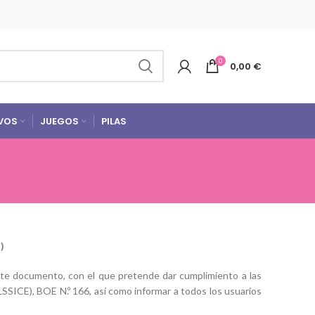
0
0,00
€
VOS
JUEGOS
PILAS
)
nte documento, con el que pretende dar cumplimiento a las
LSSICE), BOE N.º 166, así como informar a todos los usuarios