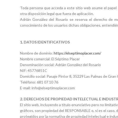
Toda persona que acceda a este sitio web asume el papel d
otra disposición legal que fuera de aplicación.
Adrián González del Rosario se reserva el derecho de mod
conocimiento de los usuarios dichas obligaciones, entendién
1. DATOS IDENTIFICATIVOS
Nombre de dominio:
https://elseptimoplacer.com/
Nombre comercial: El Séptimo Placer
Denominación social: Adrián González del Rosario
NIF: 45776851C
Domicilio social: Pasaje Pintor 8, 35229 Las Palmas de Gran
Teléfono: 681 07 10 76
E-mail: info@elseptimoplacer.com
2. DERECHOS DE PROPIEDAD INTELECTUAL E INDUSTR
El sitio web, incluyendo a título enunciativo pero no limita
gráficos, son propiedad del RESPONSABLE o, si es el caso, 
protegidos por la normativa de propiedad intelectual e indus