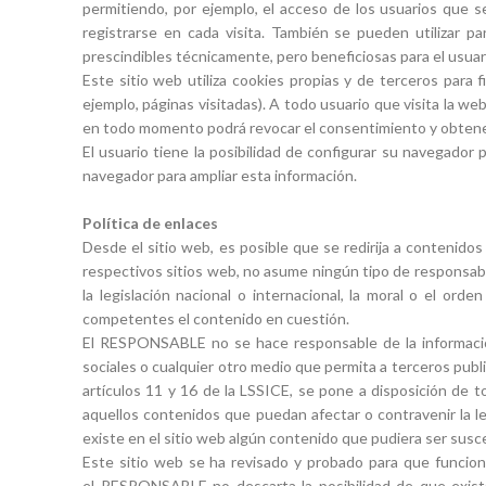
permitiendo, por ejemplo, el acceso de los usuarios que s
registrarse en cada visita. También se pueden utilizar p
prescindibles técnicamente, pero beneficiosas para el usuari
Este sitio web utiliza cookies propias y de terceros para 
ejemplo, páginas visitadas). A todo usuario que visita la w
en todo momento podrá revocar el consentimiento y obtener
El usuario tiene la posibilidad de configurar su navegador 
navegador para ampliar esta información.
Política de enlaces
Desde el sitio web, es posible que se redirija a conteni
respectivos sitios web, no asume ningún tipo de responsabi
la legislación nacional o internacional, la moral o el ord
competentes el contenido en cuestión.
El RESPONSABLE no se hace responsable de la información 
sociales o cualquier otro medio que permita a terceros pu
artículos 11 y 16 de la LSSICE, se pone a disposición de t
aquellos contenidos que puedan afectar o contravenir la le
existe en el sitio web algún contenido que pudiera ser suscep
Este sitio web se ha revisado y probado para que funcione
el RESPONSABLE no descarta la posibilidad de que exista