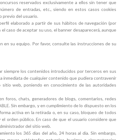
 concursos reservados exclusivamente a ellos sin tener que
y número de entradas, etc., siendo en estos casos cookies
 previo del usuario.
perfil elaborado a partir de sus hábitos de navegación (por
En el caso de aceptar su uso, el banner desaparecerá, aunque
ón en su equipo. Por favor, consulte las instrucciones de su
r siempre los contenidos introducidos por terceros en sus
da inmediata de cualquier contenido que pudiera contravenir
icho sitio web, poniendo en conocimiento de las autoridades
en foros, chats, generadores de blogs, comentarios, redes
BLE. Sin embargo, y en cumplimiento de lo dispuesto en los
forma activa en la retirada o, en su caso, bloqueo de todos
y el orden público. En caso de que el usuario considere que
dministrador del sitio web.
miento los 365 días del año, 24 horas al día. Sin embargo,
a mayor, catástrofes naturales, huelgas o circunstancias