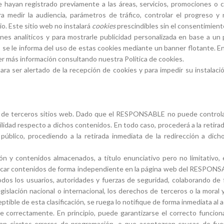
e hayan registrado previamente a las áreas, servicios, promociones o
ara medir la audiencia, parámetros de tráfico, controlar el progreso 
o. Este sitio web no instalará
cookies
prescindibles sin el consentimiento
fines analíticos y para mostrarle publicidad personalizada en base a un 
eb se le informa del uso de estas cookies mediante un banner flotante. 
 más información consultando nuestra Política de cookies.
para ser alertado de la recepción de cookies y para impedir su instalaci
dos de terceros sitios web. Dado que el RESPONSABLE no puede controla
lidad respecto a dichos contenidos. En todo caso, procederá a la retira
en público, procediendo a la retirada inmediata de la redirección a d
y contenidos almacenados, a título enunciativo pero no limitativo, 
blicar contenidos de forma independiente en la página web del RESPONSA
odos los usuarios, autoridades y fuerzas de seguridad, colaborando de 
gislación nacional o internacional, los derechos de terceros o la moral 
tible de esta clasificación, se ruega lo notifique de forma inmediata al a
 correctamente. En principio, puede garantizarse el correcto funciona
n ciertos errores de programación, o que acontezcan causas de fuerz