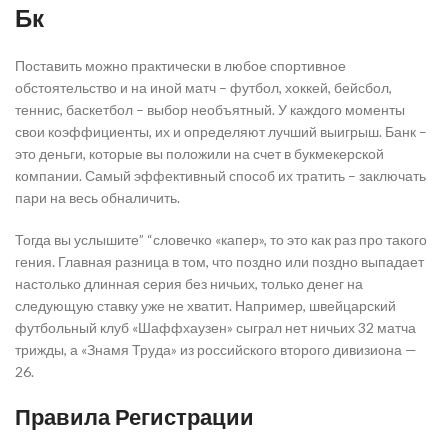
Бк
Поставить можно практически в любое спортивное
обстоятельство и на иной матч – футбол, хоккей, бейсбол,
теннис, баскетбол – выбор необъятный. У каждого моменты
свои коэффициенты, их и определяют лучший выигрыш. Банк –
это деньги, которые вы положили на счет в букмекерской
компании. Самый эффективный способ их тратить – заключать
пари на весь обналичить.
Тогда вы услышите” “словечко «капер», то это как раз про такого
гения. Главная разница в том, что поздно или поздно выпадает
настолько длинная серия без ничьих, только денег на
следующую ставку уже не хватит. Например, швейцарский
футбольный клуб «Шаффхаузен» сыграл нет ничьих 32 матча
трижды, а «Знамя Труда» из российского второго дивизиона —
26.
Правила Регистрации