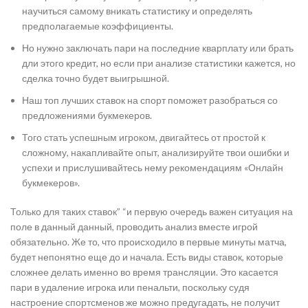
научиться самому вникать статистику и определять
предполагаемые коэффициенты.
Но нужно заключать пари на последние кварплату или брать
дли этого кредит, но если при анализе статистики кажется, но
сделка точно будет выигрышной.
Наш топ лучших ставок на спорт поможет разобраться со
предложениями букмекеров.
Того стать успешным игроком, двигайтесь от простой к
сложному, накапливайте опыт, анализируйте твои ошибки и
успехи и прислушивайтесь нему рекомендациям «Онлайн
букмекеров».
Только для таких ставок” “и первую очередь важен ситуация на
поле в данный данный, проводить анализ вместе игрой
обязательно. Же то, что происходило в первые минуты матча,
будет непонятно еще до и начала. Есть виды ставок, которые
сложнее делать именно во время трансляции. Это касается
пари в удаление игрока или пенальти, поскольку судя
настроение спортсменов же можно предугадать, не получит