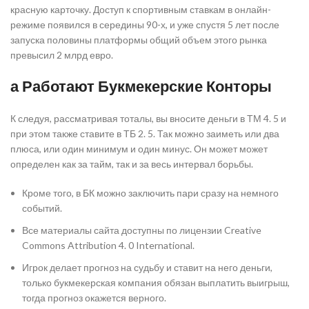
красную карточку. Доступ к спортивным ставкам в онлайн-
режиме появился в середины 90-х, и уже спустя 5 лет после
запуска половины платформы общий объем этого рынка
превысил 2 млрд евро.
а Работают Букмекерские Конторы
К следуя, рассматривая тоталы, вы вносите деньги в ТМ 4. 5 и
при этом также ставите в ТБ 2. 5. Так можно заиметь или два
плюса, или один минимум и один минус. Он может может
определен как за тайм, так и за весь интервал борьбы.
Кроме того, в БК можно заключить пари сразу на немного
событий.
Все материалы сайта доступны по лицензии Creative
Commons Attribution 4. 0 International.
Игрок делает прогноз на судьбу и ставит на него деньги,
только букмекерская компания обязан выплатить выигрыш,
тогда прогноз окажется верного.