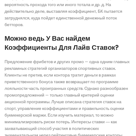
вероятность прохода того или иного тотала и др. д. На
действительно деле, выставляя коэффициент, БК пытается
затруднялся, куда пойдет единственной денежный поток
бетторов.
Можно ведь У Вас найдем
Коэффициенты Для Лайв Ставок?
Предложение фрибетов и других промо — одна одним главных
рекламных стратегий организаторов спортивных ставок.
Клиенты не претив, если контора тратит деньги в рамках
приветственного бонуса также возвращает по программе
лояльности часть проигранных средств. Однако разнообразен
промопредложений — только главный критерий оценки
акционной программы. Лучше описана стратегия ставок на
спорт, управление коэффициентами и правильность оценки
букмекерской маржи. Если изучить материал, то можно
минимализировать риски потерь. Интересы ставки ― как
захватывающий способ участия в политических
знаменательном через рейтинговые букмекерские конторы