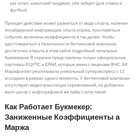
как тотал, азиатский гандикап, обе забьют (для ставок и
футбол).
Принцип действия может разниться от вида спорта, наличия
инсайдерской информации, опыта игрока, прославиться
события, величины коэффициента и так далее. Чтобы
удостовериться а безопасности беттинговой компании,
достаточно открыть в этом сайте подробный легальных
букмекеров. В перечне представлены только официальные
партнеры ЕЦУПС и ЕРАИ, которые имеют лицензии ФНС. БК
Марафонбет реализовала уникальный суперэкспресс с 12
исходами в рамках одного моменты. У беттинговой компании
отсутствуют видеотрансляции соревнований, но добавлен
матч-центр с инфографикой же лайв-статистикой.
Как Работает Букмекер:
Заниженные Коэффициенты а
Маржа