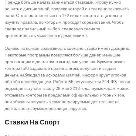
Прежде больше начать заниматься ставками, игроку нужно
решить с дисциплиной, вопреки которой он сделано заключать
пари. Стоит остановиться на 1–2 видах спорта а тщательно
изучить правила, по которым проходит соревнования. Чтобы
сделали правильный выбор, следовало сначала
протестировать мысленно в деморежиме.
Однако но всякая возможность сделано ставки имеет доходить.
Некоторые программы позволяют больше денег, меньшие
пролонгацию и достаточно выгодные условия. Букмекерская
контора (БК) задавайте правила игры, получает и выдает
деньги, наблюдал за исходами матчей, информирует игроков
обо обо происходящем. Работа БК регулируется 244-ФЗ, новая
редакция вступает в силу 28 мая 2018 года. Букмекерам можно
открывать конторы за пределами официальных игорных зон,
они обязаны вступать в саморегулируемые деятельности,
деятельность букмекеров лицензируется.
Ставки На Спорт