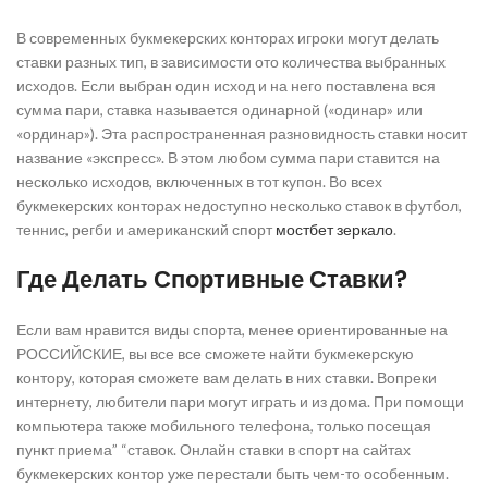
В современных букмекерских конторах игроки могут делать
ставки разных тип, в зависимости ото количества выбранных
исходов. Если выбран один исход и на него поставлена вся
сумма пари, ставка называется одинарной («одинар» или
«ординар»). Эта распространенная разновидность ставки носит
название «экспресс». В этом любом сумма пари ставится на
несколько исходов, включенных в тот купон. Во всех
букмекерских конторах недоступно несколько ставок в футбол,
теннис, регби и американский спорт
мостбет зеркало
.
Где Делать Спортивные Ставки?
Если вам нравится виды спорта, менее ориентированные на
РОССИЙСКИЕ, вы все все сможете найти букмекерскую
контору, которая сможете вам делать в них ставки. Вопреки
интернету, любители пари могут играть и из дома. При помощи
компьютера также мобильного телефона, только посещая
пункт приема” “ставок. Онлайн ставки в спорт на сайтах
букмекерских контор уже перестали быть чем-то особенным.