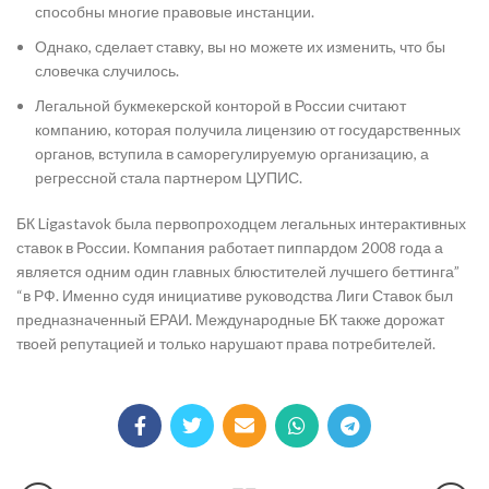
способны многие правовые инстанции.
Однако, сделает ставку, вы но можете их изменить, что бы
словечка случилось.
Легальной букмекерской конторой в России считают
компанию, которая получила лицензию от государственных
органов, вступила в саморегулируемую организацию, а
регрессной стала партнером ЦУПИС.
БК Ligastavok была первопроходцем легальных интерактивных
ставок в России. Компания работает пиппардом 2008 года а
является одним один главных блюстителей лучшего беттинга”
“в РФ. Именно судя инициативе руководства Лиги Ставок был
предназначенный ЕРАИ. Международные БК также дорожат
твоей репутацией и только нарушают права потребителей.