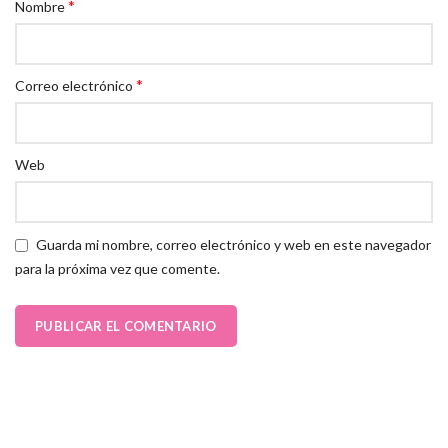
*
Nombre
*
Correo electrónico
Web
Guarda mi nombre, correo electrónico y web en este navegador
para la próxima vez que comente.