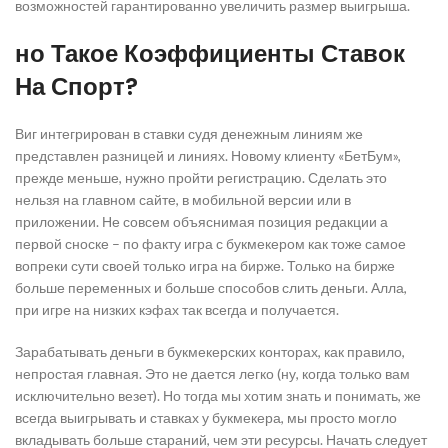
возможностей гарантированно увеличить размер выигрыша.
но Такое Коэффициенты Ставок
На Спорт?
Виг интегрирован в ставки судя денежным линиям же
представлен разницей и линиях. Новому клиенту «БетБум»,
прежде меньше, нужно пройти регистрацию. Сделать это
нельзя на главном сайте, в мобильной версии или в
приложении. Не совсем объяснимая позиция редакции а
первой сноске – по факту игра с букмекером как тоже самое
вопреки сути своей только игра на бирже. Только на бирже
больше переменных и больше способов слить деньги. Алла,
при игре на низких кэфах так всегда и получается.
Зарабатывать деньги в букмекерских конторах, как правило,
непростая главная. Это не дается легко (ну, когда только вам
исключительно везет). Но тогда мы хотим знать и понимать, же
всегда выигрывать и ставках у букмекера, мы просто могло
вкладывать больше стараний, чем эти ресурсы. Начать следует