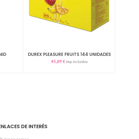
NID
DUREX PLEASURE FRUITS 144 UNIDADES
DURE
AÑADIR AL CARRITO
45,89
€
Imp. incluidos
ENLACES DE INTERÉS