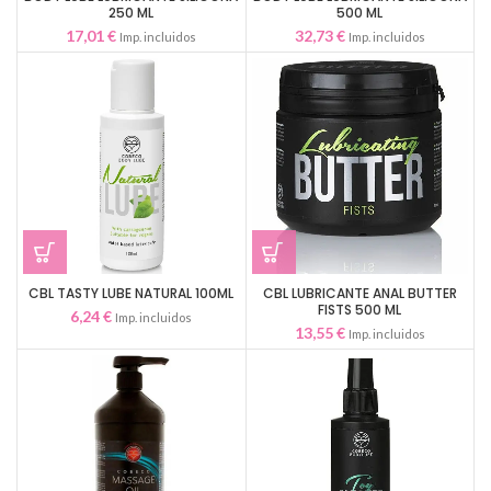
250 ML
500 ML
17,01
€
32,73
€
Imp. incluidos
Imp. incluidos
CBL TASTY LUBE NATURAL 100ML
CBL LUBRICANTE ANAL BUTTER
FISTS 500 ML
6,24
€
Imp. incluidos
13,55
€
Imp. incluidos