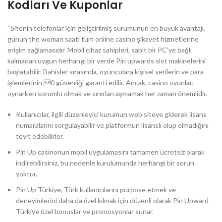
Kodları Ve Kuponlar
“Sitenin telefonlar için geliştirilmiş sürümünün en büyük avantajı,
günün the woman saati tüm online casino şikayet hizmetlerine
erişim sağlamasıdır. Mobil cihaz sahipleri, sabit bir PC’ye bağlı
kalmadan uygun herhangi bir yerde Pin upwards slot makinelerini
başlatabilir. Bahisler sırasında, oyunculara kişisel verilerin ve para
işlemlerinin 0 güvenliği garanti edilir. Ancak, casino oyunları
oynarken sorumlu olmak ve sınırları aşmamak her zaman önemlidir.
Kullanıcılar, ilgili düzenleyici kurumun web siteye giderek lisans
numaralarını sorgulayabilir ve platformun lisanslı olup olmadığını
teyit edebilirler.
Pin Up casinonun mobil uygulamasını tamamen ücretsiz olarak
indirebilirsiniz, bu nedenle kurulumunda herhangi bir sorun
yoktur.
Pin Up Türkiye, Türk kullanıcılarını purpose etmek ve
deneyimlerini daha da özel kılmak için düzenli olarak Pin Upward
Türkiye özel bonuslar ve promosyonlar sunar.