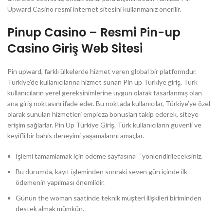
Upward Casino resmî internet sitesini kullanmanız önerilir.
Pinup Casino – Resmi̇ Pin-up
Casino Giriş Web Si̇tesi̇
Pin upward, farklı ülkelerde hizmet veren global bir platformdur.
Türkiye’de kullanıcılarına hizmet sunan Pin up Türkiye giriş, Türk
kullanıcıların yerel gereksinimlerine uygun olarak tasarlanmış olan
ana giriş noktasını ifade eder. Bu noktada kullanıcılar, Türkiye’ye özel
olarak sunulan hizmetleri empieza bonusları takip ederek, siteye
erişim sağlarlar. Pin Up Türkiye Giriş, Türk kullanıcıların güvenli ve
keyifli bir bahis deneyimi yaşamalarını amaçlar.
İşlemi tamamlamak için ödeme sayfasına” “yönlendirileceksiniz.
Bu durumda, kayıt işleminden sonraki seven gün içinde ilk
ödemenin yapılması önemlidir.
Günün the woman saatinde teknik müşteri ilişkileri biriminden
destek almak mümkün.