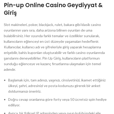
Pin-up Online Casino Geydiyyat &
Giriş
Slot makineleri, poker, blackjack, rulet, bakara gibi klasik casino
oyunlarının yanı sıra, daha arizona bilinen oyunları de uma
bulabilirsiniz. Her oyunda farklı temalar ve özellikler sunularak,
kullanıcıların eğlenceyi en üst düzeyde yaşamaları hedeflenir.
Kullanıcılar, kullanıcı adı ve şifreleriyle giriş yaparak hesaplarına
erişebilir, bahis kuponları oluşturabilir ve farklı casino oyunlarında
şanslarını deneyebilirler. Pin Up Giriş, kullanıcıların platformun
sunduğu eğlenceye ve kazanç fırsatlarına ulaşmaları için temel
adımdır.
Başlamak için, tam adınızı, yaşınızı, cinsiyetinizi, ikamet ettiğiniz
ülkeyi, şehri, adresinizi ve posta kodunuzu girerek bir anket
doldurmanızı öneririz.
Doğru cevap oranlarına göre forty veya 50 ücretsiz spin hediye
ediliyor.
Ayrıca, bir fiziksel IP adresinden veya oyun kulübündeki aile