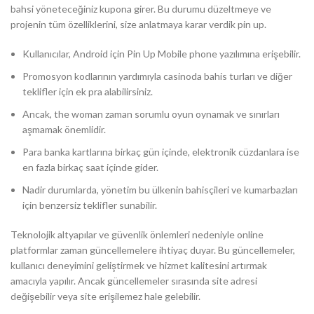
bahsi yöneteceğiniz kupona girer. Bu durumu düzeltmeye ve
projenin tüm özelliklerini, size anlatmaya karar verdik pin up.
Kullanıcılar, Android için Pin Up Mobile phone yazılımına erişebilir.
Promosyon kodlarının yardımıyla casinoda bahis turları ve diğer
teklifler için ek pra alabilirsiniz.
Ancak, the woman zaman sorumlu oyun oynamak ve sınırları
aşmamak önemlidir.
Para banka kartlarına birkaç gün içinde, elektronik cüzdanlara ise
en fazla birkaç saat içinde gider.
Nadir durumlarda, yönetim bu ülkenin bahisçileri ve kumarbazları
için benzersiz teklifler sunabilir.
Teknolojik altyapılar ve güvenlik önlemleri nedeniyle online
platformlar zaman güncellemelere ihtiyaç duyar. Bu güncellemeler,
kullanıcı deneyimini geliştirmek ve hizmet kalitesini artırmak
amacıyla yapılır. Ancak güncellemeler sırasında site adresi
değişebilir veya site erişilemez hale gelebilir.