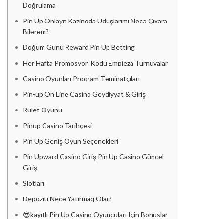
Doğrulama
Pin Up Onlayn Kazinoda Uduşlarımı Necə Çıxara
Bilərəm?
Doğum Günü Reward Pin Up Betting
Her Hafta Promosyon Kodu Empieza Turnuvalar
Casino Oyunları Proqram Təminatçıları
Pin-up On Line Casino Geydiyyat & Giriş
Rulet Oyunu
Pinup Casino Tarihçesi
Pin Up Geniş Oyun Seçenekleri
Pin Upward Casino Giriş Pin Up Casino Güncel
Giriş
Slotları
Depoziti Necə Yatırmaq Olar?
😎kayıtlı Pin Up Casino Oyuncuları Için Bonuslar