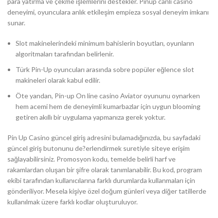
para yatırma ve çekme işlemlerini destekler. Pinup canlı casino
deneyimi, oyunculara anlık etkileşim empieza sosyal deneyim imkanı
sunar.
Slot makinelerindeki minimum bahislerin boyutları, oyunların
algoritmaları tarafından belirlenir.
Türk Pin-Up oyuncuları arasında sobre popüler eğlence slot
makineleri olarak kabul edilir.
Öte yandan, Pin-up On line casino Aviator oyununu oynarken
hem acemi hem de deneyimli kumarbazlar için uygun blooming
getiren akıllı bir uygulama yapmanıza gerek yoktur.
Pin Up Casino güncel giriş adresini bulamadığınızda, bu sayfadaki
güncel giriş butonunu de?erlendirmek suretiyle siteye erişim
sağlayabilirsiniz. Promosyon kodu, temelde belirli harf ve
rakamlardan oluşan bir şifre olarak tanımlanabilir. Bu kod, program
ekibi tarafından kullanıcılarına farklı durumlarda kullanmaları için
gönderiliyor. Mesela kişiye özel doğum günleri veya diğer tatillerde
kullanılmak üzere farklı kodlar oluşturuluyor.