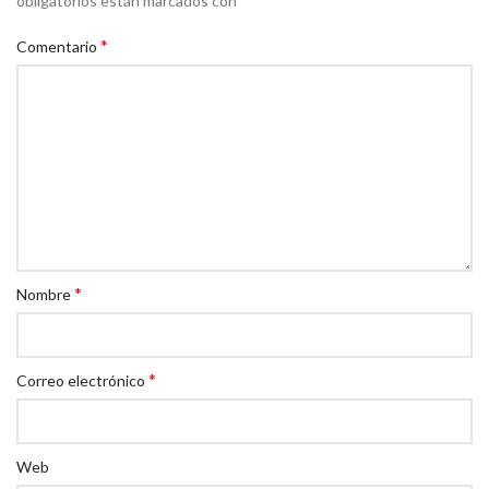
obligatorios están marcados con
*
Comentario
*
Nombre
*
Correo electrónico
Web