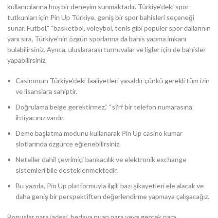
kullanıcılarına hoş bir deneyim sunmaktadır. Türkiye’deki spor
tutkunları için Pin Up Türkiye, geniş bir spor bahisleri seçeneği
sunar. Futbol,” “basketbol, voleybol, tenis gibi popüler spor dallarının
yanı sıra, Türkiye’nin özgün sporlarına da bahis yapma imkanı
bulabilirsiniz. Ayrıca, uluslararası turnuvalar ve ligler için de bahisler
yapabilirsiniz.
Casinonun Türkiye’deki faaliyetleri yasaldır çünkü gerekli tüm izin
ve lisanslara sahiptir.
Doğrulama belge gerektirmez,” “s?rf bir telefon numarasına
ihtiyacınız vardır.
Demo başlatma modunu kullanarak Pin Up casino kumar
slotlarında özgürce eğlenebilirsiniz.
Neteller dahil çevrimiçi bankacılık ve elektronik exchange
sistemleri bile desteklenmektedir.
Bu yazıda, Pin Up platformuyla ilgili bazı şikayetleri ele alacak ve
daha geniş bir perspektiften değerlendirme yapmaya çalışacağız.
Bonuslar para iadesi, bedava puan para veya gerçek para