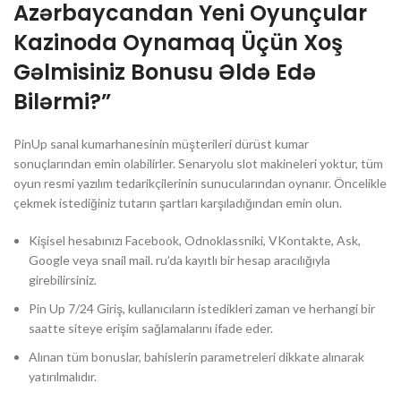
Azərbaycandan Yeni Oyunçular
Kazinoda Oynamaq Üçün Xoş
Gəlmisiniz Bonusu Əldə Edə
Bilərmi?”
PinUp sanal kumarhanesinin müşterileri dürüst kumar
sonuçlarından emin olabilirler. Senaryolu slot makineleri yoktur, tüm
oyun resmi yazılım tedarikçilerinin sunucularından oynanır. Öncelikle
çekmek istediğiniz tutarın şartları karşıladığından emin olun.
Kişisel hesabınızı Facebook, Odnoklassniki, VKontakte, Ask,
Google veya snail mail. ru’da kayıtlı bir hesap aracılığıyla
girebilirsiniz.
Pin Up 7/24 Giriş, kullanıcıların istedikleri zaman ve herhangi bir
saatte siteye erişim sağlamalarını ifade eder.
Alınan tüm bonuslar, bahislerin parametreleri dikkate alınarak
yatırılmalıdır.