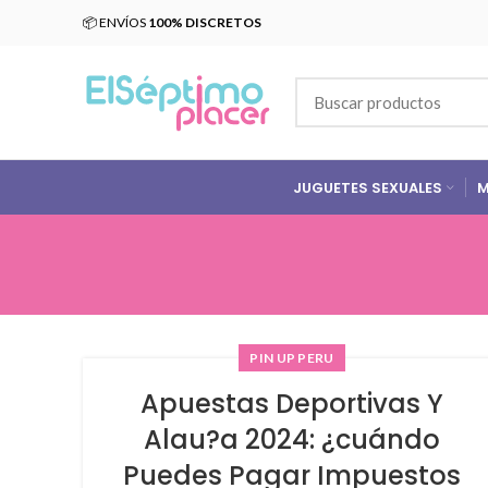
📦 ENVÍOS
100% DISCRETOS
JUGUETES SEXUALES
M
PIN UP PERU
Apuestas Deportivas Y
Alau?a 2024: ¿cuándo
Puedes Pagar Impuestos