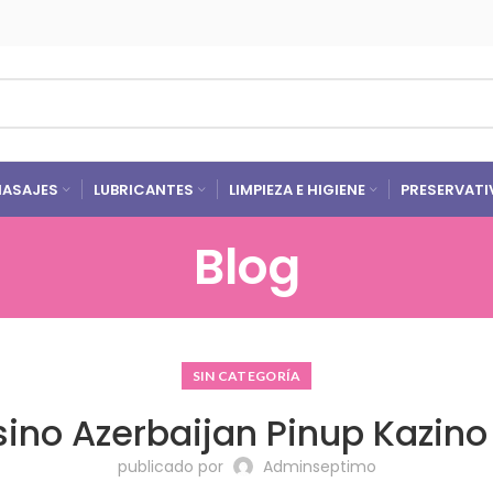
ASAJES
LUBRICANTES
LIMPIEZA E HIGIENE
PRESERVATI
Blog
SIN CATEGORÍA
sino Azerbaijan Pinup Kazi
publicado por
Adminseptimo