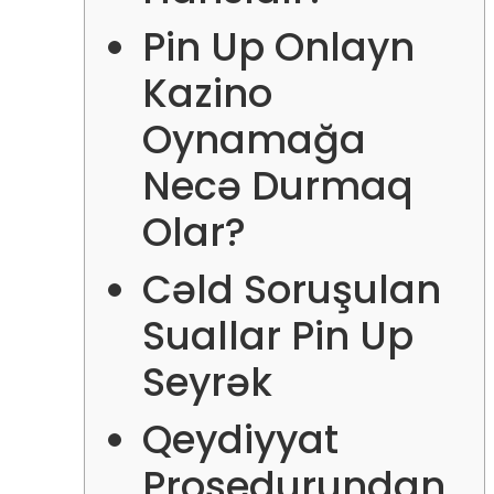
Pin Up Onlayn
Kazino
Oynamağa
Necə Durmaq
Olar?
Cəld Soruşulan
Suallar Pin Up
Seyrək
Qeydiyyat
Prosedurundan