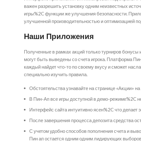
важен разрешить установку одним неизвестных источ
игры%2C функции же улучшения безопасности. Прило
улучшенной производительностью и оптимизацией по
Наши Приложения
Полученные в рамках акций только турниров бонусы и
могут быть выведены со счета игрока. Платформа Пи
каждый найдет что-то по своему вкусу и сможет нас
специально изучить правила.
Обстоятельства узнавайте на странице «Акции» на
В Пин-Ап все игры доступной в демо-режиме%2C не
Интерфейс сайта интуитивно ясен%2C что делает э
После завершения процесса депозита средства оста
С учетом удобно способов пополнения счета и вы
Пин ап остается одним одним лидирующих выборов