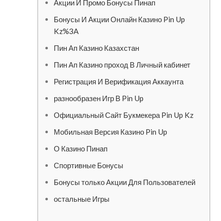
Акции И Промо Бонусы Пинап
Бонусы И Акции Онлайн Казино Pin Up
Kz%3A
Пин Ап Казино Казахстан
Пин Ап Казино проход В Личный кабинет
Регистрация И Верификация Аккаунта
разнообразен Игр В Pin Up
Официальный Сайт Букмекера Pin Up Kz
Мобильная Версия Казино Pin Up
О Казино Пинап
Спортивные Бонусы
Бонусы только Акции Для Пользователей
остальные Игры