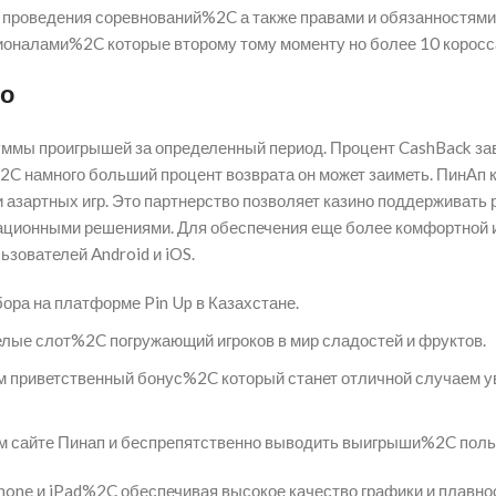
и проведения соревнований%2C а также правами и обязанностями
оналами%2C которые второму тому моменту но более 10 коросса
но
ммы проигрышей за определенный период. Процент CashBack завис
2C намного больший процент возврата он может заиметь. ПинАп 
и азартных игр. Это партнерство позволяет казино поддерживат
вационными решениями. Для обеспечения еще более комфортной 
зователей Android и iOS.
ора на платформе Pin Up в Казахстане.
селые слот%2C погружающий игроков в мир сладостей и фруктов.
м приветственный бонус%2C который станет отличной случаем у
ном сайте Пинап и беспрепятственно выводить выигрыши%2C поль
one и iPad%2C обеспечивая высокое качество графики и плавнос