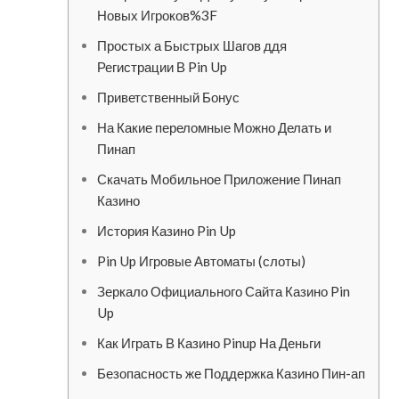
Новых Игроков%3F
Простых а Быстрых Шагов ддя
Регистрации В Pin Up
Приветственный Бонус
На Какие переломные Можно Делать и
Пинап
Скачать Мобильное Приложение Пинап
Казино
История Казино Pin Up
Pin Up Игровые Автоматы (слоты)
Зеркало Официального Сайта Казино Pin
Up
Как Играть В Казино Pinup На Деньги
Безопасность же Поддержка Казино Пин-ап