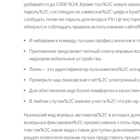
добирается до 5300 %24. Кроме того%2C новую игро
пароль%2C состоящую из символов%2C цифр и букв%2
сообщать логин же пароль для входа в Pin Up посто
обязуются соблюдать правила использования сайта%2
И набираем в команду лучших профессионалов в эт
Приложения предлагают полный спектр игровых в
надзором мобильные устройства.
Логин — это идентификатор пользователя%2C котор
Проверьте наш банковский счет%2C электронный 
Для обеспечения еще более комфортно и качестве
В любом случае%2C важнее учесть%2C что pin-up c
Нынешний вид игровых автоматов%2C в которых доля 
выигрыша фиксирован%2C прогрессивные слоты пред
том том%2C какие вида ставок доступны дли конкретн
раздел позволяли игрокам лучше представить процес