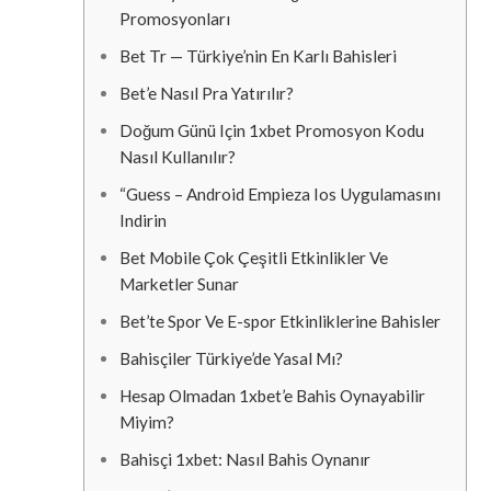
Promosyonları
Bet Tr — Türkiye’nin En Karlı Bahisleri
Bet’e Nasıl Pra Yatırılır?
Doğum Günü Için 1xbet Promosyon Kodu
Nasıl Kullanılır?
“Guess – Android Empieza Ios Uygulamasını
Indirin
Bet Mobile Çok Çeşitli Etkinlikler Ve
Marketler Sunar
Bet’te Spor Ve E-spor Etkinliklerine Bahisler
Bahisçiler Türkiye’de Yasal Mı?
Hesap Olmadan 1xbet’e Bahis Oynayabilir
Miyim?
Bahisçi 1xbet: Nasıl Bahis Oynanır