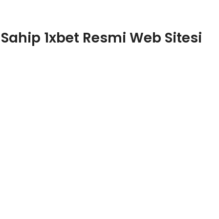
 Sahip 1xbet Resmi Web Sitesi