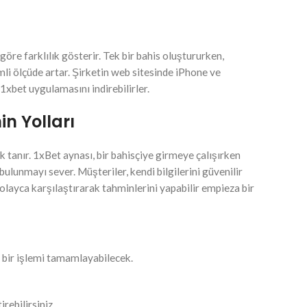
göre farklılık gösterir. Tek bir bahis oluştururken,
emli ölçüde artar. Şirketin web sitesinde iPhone ve
 1xbet uygulamasını indirebilirler.
n Yolları
k tanır. 1xBet aynası, bir bahisçiye girmeye çalışırken
ulunmayı sever. Müşteriler, kendi bilgilerini güvenilir
ı kolayca karşılaştırarak tahminlerini yapabilir empieza bir
n bir işlemi tamamlayabilecek.
rebilirsiniz.