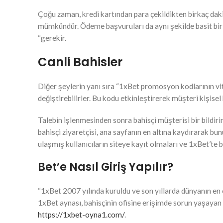
Çoğu zaman, kredi kartından para çekildikten birkaç dak
mümkündür. Ödeme başvuruları da aynı şekilde basit bir 
“gerekir.
Canli Bahisler
Diğer şeylerin yanı sıra “1xBet promosyon kodlarının vitr
değiştirebilirler. Bu kodu etkinleştirerek müşteri kişisel 
Talebin işlenmesinden sonra bahisçi müşterisi bir bildiri
bahisçi ziyaretçisi, ana sayfanın en altına kaydırarak bun
ulaşmış kullanıcıların siteye kayıt olmaları ve 1xBet’te
Bet’e Nasıl Giriş Yapılır?
“1xBet 2007 yılında kuruldu ve son yıllarda dünyanın en 
1xBet aynası, bahisçinin ofisine erişimde sorun yaşayan b
https://1xbet-oyna1.com/
.