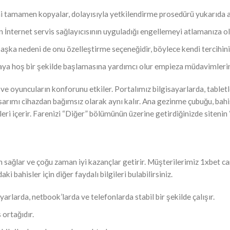
ini tamamen kopyalar, dolayısıyla yetkilendirme prosedürü yukarıda a
nın İnternet servis sağlayıcısının uyguladığı engellemeyi atlamanıza ol
şka nedeni de onu özelleştirme seçeneğidir, böylece kendi tercihinize
maya hoş bir şekilde başlamasına yardımcı olur empieza müdavimlerin
ve oyuncuların konforunu etkiler. Portalımız bilgisayarlarda, tabletl
 tasarımı cihazdan bağımsız olarak aynı kalır. Ana gezinme çubuğu, ba
içerir. Farenizi “Diğer” bölümünün üzerine getirdiğinizde sitenin “S
sağlar ve çoğu zaman iyi kazançlar getirir. Müşterilerimiz 1xbet ca
 bahisler için diğer faydalı bilgileri bulabilirsiniz.
yarlarda, netbook’larda ve telefonlarda stabil bir şekilde çalışır.
ortağıdır.