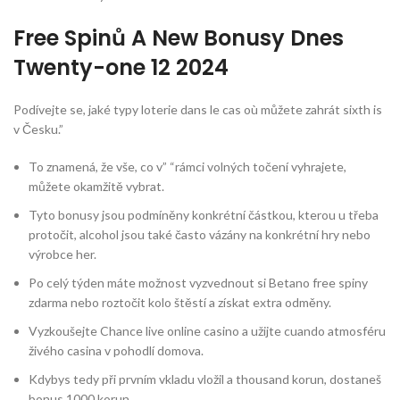
Free Spinů A New Bonusy Dnes
Twenty-one 12 2024
Podívejte se, jaké typy loterie dans le cas où můžete zahrát sixth is
v Česku.”
To znamená, že vše, co v” “rámci volných točení vyhrajete,
můžete okamžitě vybrat.
Tyto bonusy jsou podmíněny konkrétní částkou, kterou u třeba
protočit, alcohol jsou také často vázány na konkrétní hry nebo
výrobce her.
Po celý týden máte možnost vyzvednout si Betano free spiny
zdarma nebo roztočit kolo štěstí a získat extra odměny.
Vyzkoušejte Chance live online casino a užijte cuando atmosféru
živého casina v pohodlí domova.
Kdybys tedy při prvním vkladu vložil a thousand korun, dostaneš
bonus 1000 korun.