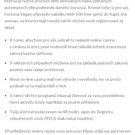
kterou je nutné protočit mhh libovolných nebo vybraných
automatech (dle podmínek daného bonusu). Kromě toho si pro vás
Fortuna Vegas připravilo nabídku mhh 500 free spinů do Kajot the
woman, na kterou mají rovněž nárok všichni nově registrovaní za
vklad.
K tomu, abychom pro vás vybrali ty nejlepší online casina
s českou licencí, jsme hodnotili hned několik kritérií, která musí
taková kasina splňovat.
V některých případech můžeme být na základě platných zákonů
povinni vaše údaje archivovat.
Nová on-line casina mají své výhody i nevýhody, my se proto
podívali na ty nejčastější z nich.
V rámci těchto programů inkasují členové za svou pravidelnou
herní aktivitu body například za pouhé přihlášení.
Tvůj účet byl pozastaven na 48 hodin, zápis do Registru
vyloučených osob (RVO) však nebyl úspěšný.
Při příležitosti změny názvu sony ericsson Maxe stala we partnerem