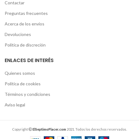
Contactar
Preguntas frecuentes
Acerca de los envíos
Devoluciones
Política de discreción
ENLACES DE INTERÉS
Quienes somos
Política de cookies
Términos y condiciones
Aviso legal
Copyright
ElSeptimoPlacer.com
2021. Todos los derechos reservados.