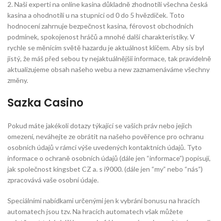
2. Naši experti na online kasina důkladně zhodnotili všechna česká
kasina a ohodnotili u na stupnici od 0 do 5 hvězdiček. Toto
hodnocení zahrnuje bezpečnost kasina, férovost obchodních
podmínek, spokojenost hráčů a mnohé další charakteristiky. V
rychle se měnícím světě hazardu je aktuálnost klíčem. Aby sis byl
jistý, že máš před sebou ty nejaktuálnějšíí informace, tak pravidelně
aktualizujeme obsah našeho webu a new zaznamenáváme všechny
změny.
Sazka Casino
Pokud máte jakékoli dotazy týkající se vašich práv nebo jejich
omezení, neváhejte ze obrátit na našeho pověřence pro ochranu
osobních údajů v rámci výše uvedených kontaktních údajů. Tyto
informace o ochraně osobních údajů (dále jen “informace”) popisují,
jak společnost kingsbet CZ a. s i9000. (dále jen “my” nebo “nás”)
zpracovává vaše osobní údaje.
Speciálními nabídkami určenými jen k vybrání bonusu na hracích
automatech jsou tzv. Na hracích automatech však můžete