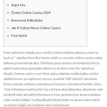
Kajot Hry
České Online Casina 2024
Bonusová Kalkulačka
Jak Si Vybrat Nové Online Casino
Free Spinů
Free spiny bez vkladu jsou otočky, které získáte zdarma a new to
buď za” “založení herního konta sixth is v novém online casinu nebo
během promotional akcí. Většinou jsou určeny do konkrétní hry a
jejich hodnota je zpravidla nízká a to at least one Kč/ zatočení.
Apollo Games casino cost-free spiny zdarma rozdává jako casino
added bonus za registraci versus podobě 100 volných zatočení,
které cuando můžete vyzvednout hned po vytvoření herního účtu.
Tyto informace mohou být čas od času aktualizovány, abychom vám
poskytli vždy aktuální informace o tom, grunzochse zpracováváme
vaše osobní údaje. V případě jakýchkoli změn ve zpracování vašich
osobních údajů vás budeme včas informovat.