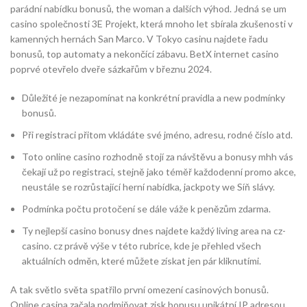
parádní nabídku bonusů, the woman a dalších výhod. Jedná se um
casino společnosti 3E Projekt, která mnoho let sbírala zkušenosti v
kamenných hernách San Marco. V Tokyo casinu najdete řadu
bonusů, top automaty a nekončící zábavu. BetX internet casino
poprvé otevřelo dveře sázkařům v březnu 2024.
Důležité je nezapomínat na konkrétní pravidla a new podmínky
bonusů.
Při registraci přitom vkládáte své jméno, adresu, rodné číslo atd.
Toto online casino rozhodně stojí za návštěvu a bonusy mhh vás
čekají už po registraci, stejně jako téměř každodenní promo akce,
neustále se rozrůstající herní nabídka, jackpoty we Síň slávy.
Podmínka počtu protočení se dále váže k penězům zdarma.
Ty nejlepší casino bonusy dnes najdete každý living area na cz-
casino. cz právě výše v této rubrice, kde je přehled všech
aktuálních odměn, které můžete získat jen pár kliknutími.
A tak světlo světa spatřilo první omezení casinových bonusů.
Online casina začala podmiňovat zisk bonusu unikátní IP adresou