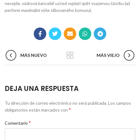
nevyjde, sázková kancelář usted vyplatí zpět vsazenou částku (až
perform maximální výše slibovaného bonusu).
MÁS NUEVO
MÁS VIEJO
DEJA UNA RESPUESTA
Tu dirección de correo electrónico no será publicada.
Los campos
*
obligatorios están marcados con
*
Comentario