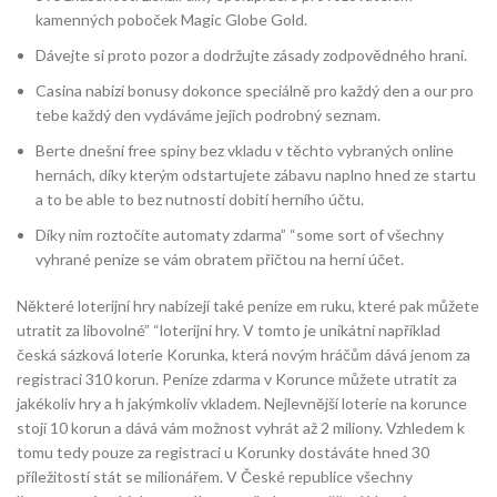
kamenných poboček Magic Globe Gold.
Dávejte si proto pozor a dodržujte zásady zodpovědného hraní.
Casina nabízí bonusy dokonce speciálně pro každý den a our pro
tebe každý den vydáváme jejich podrobný seznam.
Berte dnešní free spiny bez vkladu v těchto vybraných online
hernách, díky kterým odstartujete zábavu naplno hned ze startu
a to be able to bez nutnosti dobití herního účtu.
Díky nim roztočíte automaty zdarma” “some sort of všechny
vyhrané peníze se vám obratem přičtou na herní účet.
Některé loterijní hry nabízejí také peníze em ruku, které pak můžete
utratit za libovolné” “loterijní hry. V tomto je unikátní například
česká sázková loterie Korunka, která novým hráčům dává jenom za
registraci 310 korun. Peníze zdarma v Korunce můžete utratit za
jakékoliv hry a h jakýmkoliv vkladem. Nejlevnější loterie na korunce
stojí 10 korun a dává vám možnost vyhrát až 2 miliony. Vzhledem k
tomu tedy pouze za registraci u Korunky dostáváte hned 30
příležitostí stát se milionářem. V České republice všechny