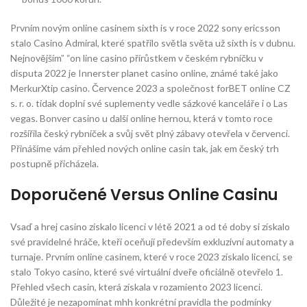
Prvním novým online casinem sixth is v roce 2022 sony ericsson
stalo Casino Admiral, které spatřilo světla světa už sixth is v dubnu.
Nejnovějším” “on line casino přírůstkem v českém rybníčku v
disputa 2022 je Innerster planet casino online, známé také jako
MerkurXtip casino. Července 2023 a společnost forBET online CZ
s. r. o. tidak doplní své suplementy vedle sázkové kanceláře i o Las
vegas. Bonver casino u další online hernou, která v tomto roce
rozšířila český rybníček a svůj svět plný zábavy otevřela v červenci.
Přinášíme vám přehled nových online casin tak, jak em český trh
postupně přicházela.
Doporučené Versus Online Casinu
Vsaď a hrej casino získalo licenci v létě 2021 a od té doby si získalo
své pravidelné hráče, kteří oceňují především exkluzivní automaty a
turnaje. Prvním online casinem, které v roce 2023 získalo licenci, se
stalo Tokyo casino, které své virtuální dveře oficiálně otevřelo 1.
Přehled všech casin, která získala v rozamiento 2023 licenci.
Důležité je nezapomínat mhh konkrétní pravidla the podmínky