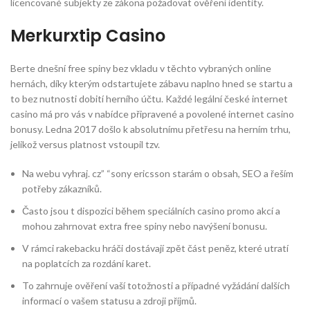
licencované subjekty ze zákona požadovat ověření identity.
Merkurxtip Casino
Berte dnešní free spiny bez vkladu v těchto vybraných online
hernách, díky kterým odstartujete zábavu naplno hned se startu a
to bez nutnosti dobití herního účtu. Každé legální české internet
casino má pro vás v nabídce připravené a povolené internet casino
bonusy. Ledna 2017 došlo k absolutnímu přetřesu na herním trhu,
jelikož versus platnost vstoupil tzv.
Na webu vyhraj. cz” “sony ericsson starám o obsah, SEO a řeším
potřeby zákazníků.
Často jsou t dispozici během speciálních casino promo akcí a
mohou zahrnovat extra free spiny nebo navýšení bonusu.
V rámci rakebacku hráči dostávají zpět část peněz, které utratí
na poplatcích za rozdání karet.
To zahrnuje ověření vaší totožnosti a případné vyžádání dalších
informací o vašem statusu a zdroji příjmů.