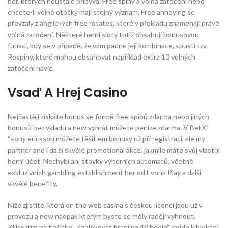
her, kterých neustále přibývá. Free spiny a volná zatočení nebo
chcete-li volné otočky mají stejný význam. Free annoying se
převzaly z anglických free rotates, které v překladu znamenají právě
volná zatočení. Některé herní sloty totiž obsahují bonusovou
funkci, kdy se v případě, že vám padne její kombinace, spustí tzv.
Respiny, které mohou obsahovat například extra 10 volných
zatočení navíc.
Vsaď A Hrej Casino
Nejčastěji získáte bonus ve formě free spinů zdarma nebo jiných
bonusů bez vkladu a new vyhrát můžete peníze zdarma. V BetX”
“sony ericsson můžete těšit em bonusy už při registraci, ale my
partner and i další skvělé promotional akce, jakmile máte svůj vlastní
herní účet. Nechybí ani stovky výherních automatů, včetně
exkluzivních gambling establishment her od Evona Play a další
skvělé benefity.
Níže zjistíte, která on the web casina s českou licencí jsou už v
provozu a new naopak kterým byste se měly raději vyhnout.
Kliknutím na tlačítko „Zablokovat hraní na 48 hodin“ dojde k blokaci