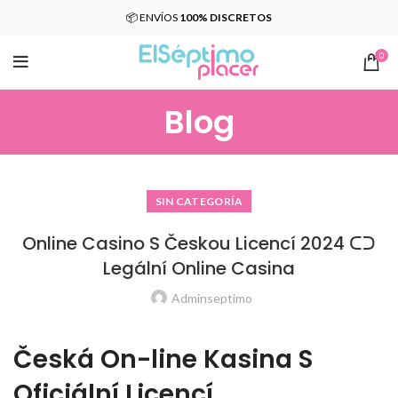
📦 ENVÍOS
100% DISCRETOS
0
Blog
SIN CATEGORÍA
Online Casino S Českou Licencí 2024 ᑕ️ᑐ
Legální Online Casina
Adminseptimo
Česká On-line Kasina S
Oficiální Licencí