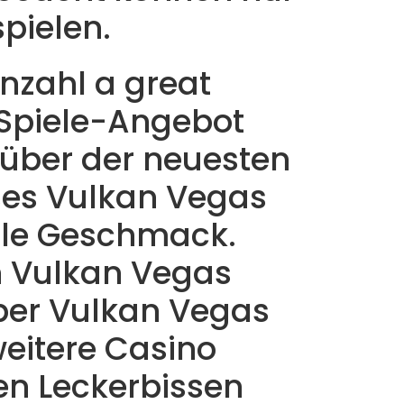
pielen.
Anzahl a great
 Spiele-Angebot
über der neuesten
eses Vulkan Vegas
alle Geschmack.
 Vulkan Vegas
ber Vulkan Vegas
weitere Casino
hen Leckerbissen