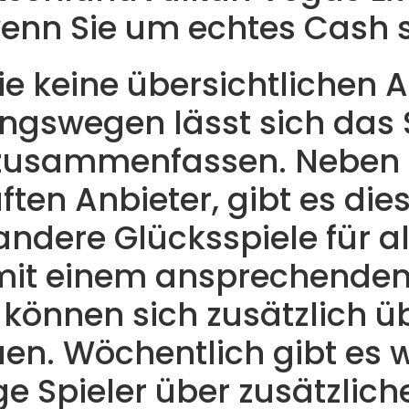
enn Sie um echtes Cash s
ie keine übersichtlichen 
ngswegen lässt sich das
 zusammenfassen. Neben 
ften Anbieter, gibt es di
andere Glücksspiele für 
it einem ansprechenden
können sich zusätzlich ü
uen. Wöchentlich gibt es 
ige Spieler über zusätzlic