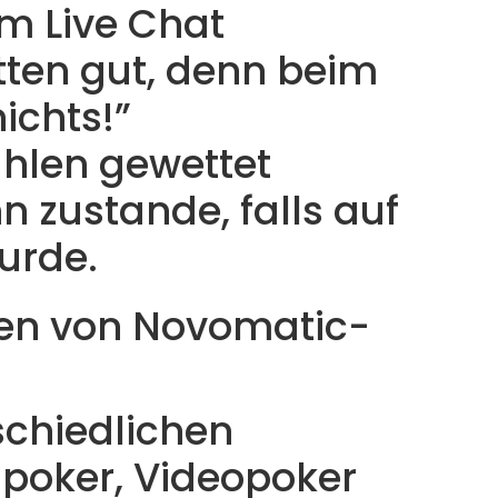
em Live Chat
etten gut, denn beim
ichts!”
hlen gewettet
zustande, falls auf
urde.
pien von Novomatic-
schiedlichen
 poker, Videopoker