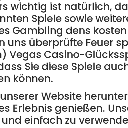
wichtig ist natürlich, das
nnten Spiele sowie weiter
s Gambling dens kostenl
n uns überprüfte Feuer s
 Vegas Casino-Glücksspie
 dass Sie diese Spiele auc
en können.
f unserer Website herunte
s Erlebnis genießen. Uns
g und einfach zu verwend