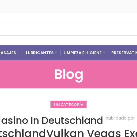
ASAJES
LUBRICANTES
LIMPIEZA E HIGIENE
PRESERVATI
Blog
SIN CATEGORÍA
Casino In Deutschland
publicado por
utschland
Vulkan Vegas Ex