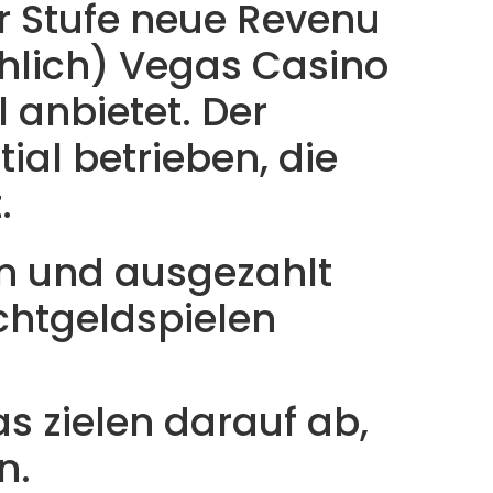
r Stufe neue Revenu
hlich) Vegas Casino
l anbietet. Der
ial betrieben, die
.
n und ausgezahlt
chtgeldspielen
s zielen darauf ab,
n.