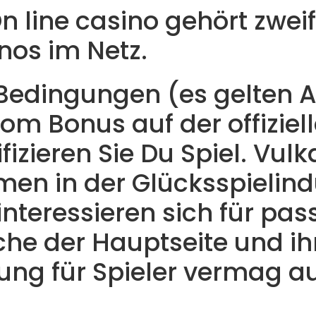
 line casino gehört zweif
nos im Netz.
Bedingungen (es gelten A
om Bonus auf der offiziell
fizieren Sie Du Spiel. Vulk
n in der Glücksspielindu
interessieren sich für p
he der Hauptseite und ih
tzung für Spieler vermag