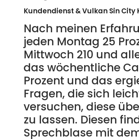
Kundendienst & Vulkan Sin City 
Nach meinen Erfahrun
jeden Montag 25 Proze
Mittwoch 210 und al
das wöchentliche Cas
Prozent und das ergi
Fragen, die sich leic
versuchen, diese üb
zu lassen. Diesen fin
Sprechblase mit dem 