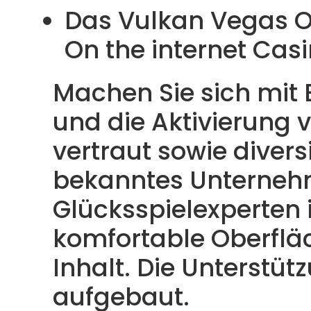
Das Vulkan Vegas On
On the internet Casi
Machen Sie sich mit 
und die Aktivierung v
vertraut sowie diversi
bekanntes Unternehme
Glücksspielexperten 
komfortable Oberfläc
Inhalt. Die Unterstü
aufgebaut.