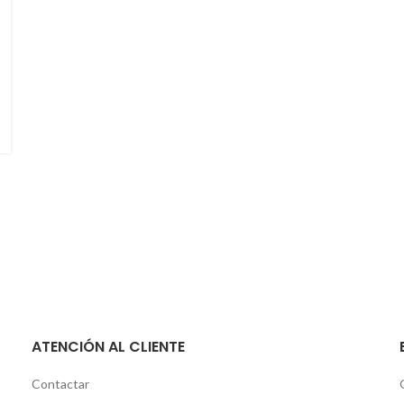
ATENCIÓN AL CLIENTE
Contactar