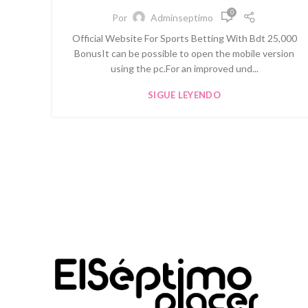
0
Por
Adminseptimo
Official Website For Sports Betting With Bdt 25,000
BonusIt can be possible to open the mobile version
using the pc.For an improved und...
SIGUE LEYENDO