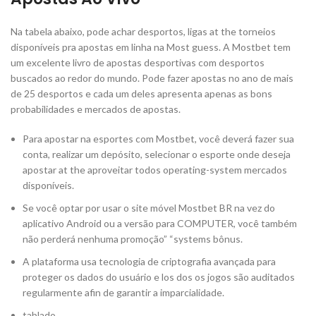
Na tabela abaixo, pode achar desportos, ligas at the torneios
disponíveis pra apostas em linha na Most guess. A Mostbet tem
um excelente livro de apostas desportivas com desportos
buscados ao redor do mundo. Pode fazer apostas no ano de mais
de 25 desportos e cada um deles apresenta apenas as bons
probabilidades e mercados de apostas.
Para apostar na esportes com Mostbet, você deverá fazer sua
conta, realizar um depósito, selecionar o esporte onde deseja
apostar at the aproveitar todos operating-system mercados
disponíveis.
Se você optar por usar o site móvel Mostbet BR na vez do
aplicativo Android ou a versão para COMPUTER, você também
não perderá nenhuma promoção” “systems bônus.
A plataforma usa tecnologia de criptografia avançada para
proteger os dados do usuário e los dos os jogos são auditados
regularmente afin de garantir a imparcialidade.
tablado.