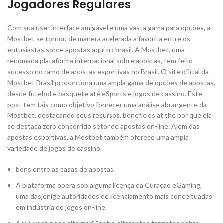
Jogadores Regulares
Com sua user interface amigável e uma vasta gama para opções, a
Mostbet se tornou de manera acelerada a favorita entre os
entusiastas sobre apostas aqui no brasil. A Mostbet, uma
renomada plataforma internacional sobre apostas, tem feito
sucesso no ramo de apostas esportivas no Brasil. O site oficial da
Mostbet Brasil proporciona uma ampla gama de opções de apostas,
desde futebol e basquete até eSports e jogos de cassino. Este
post tem tais como objetivo fornecer uma análise abrangente da
Mostbet, destacando seus recursos, benefícios at the por que ela
se destaca zero concorrido setor de apostas on-line. Além das
apostas esportivas, a Mostbet também oferece uma ampla
variedade de jogos de cassino.
bons entre as casas de apostas.
A plataforma opera sob alguma licença da Curaçao eGaming,
uma dasjenige autoridades de licenciamento mais conceituadas
em indústria de jogos on-line.
Aqui, você pode alternar” “entre diferentes formatos sobre