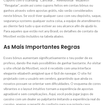
Cupons com o standing “Cancelar”, “Reembolsar” elizabeth
“Resgatar”, assim asi como cupons feitos em contas bônus ou
ganhos através sobre apostas grátis, não serão considerados
neste bônus. Se você tiver qualquer caso com seu depósito, saque,
segurança systems qualquer outra coisa, a equipe de atendimento
ao cliente fará tudo u que estiver ao seu alcance afin de ajudá-lo.
Para aqueles que estão not any Brasil, os detalhes de contato da
Mostbet estão incluídos na tabela abaixo.
As Mais Importantes Regras
Esses bônus aumentam significativamente o teu poder de ex
profeso, dando-lhe mais possibilities de ganhar bastante. Ao visitar
u site oficial da Mostbet, você é recebido com uma interface
elegante elizabeth amigável que é fácil de navegar. O site foi
projetado com u usuário em cerebro, garantindo que ainda os
novatos possam se orientar sem dificuldades. O esquema de cores
vibrantes e o layout intuitivo tornam a experiência de apostas
agradável e sem complicações. Aqui, você pode jogar jogos de
cassino com um dealer ao palpitante imitando a experiência real do
cassino, apenas a repartir do conforto para sua própria casa.