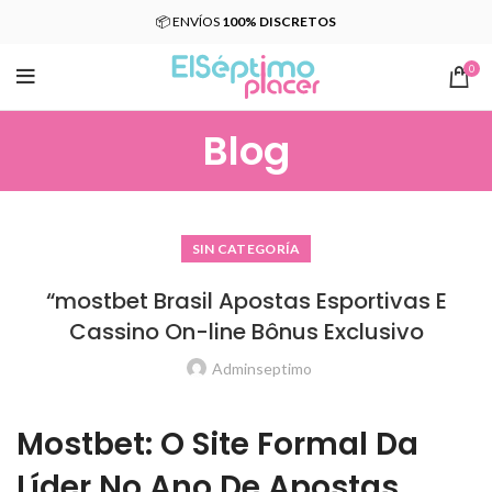
📦 ENVÍOS
100% DISCRETOS
0
Blog
SIN CATEGORÍA
“mostbet Brasil Apostas Esportivas E
Cassino On-line Bônus Exclusivo
Adminseptimo
Mostbet: O Site Formal Da
Líder No Ano De Apostas