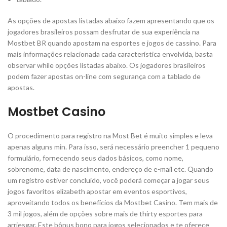
As opções de apostas listadas abaixo fazem apresentando que os
jogadores brasileiros possam desfrutar de sua experiência na
Mostbet BR quando apostam na esportes e jogos de cassino. Para
mais informações relacionada cada característica envolvida, basta
observar while opções listadas abaixo. Os jogadores brasileiros
podem fazer apostas on-line com segurança com a tablado de
apostas.
Mostbet Casino
O procedimento para registro na Most Bet é muito simples e leva
apenas alguns min. Para isso, será necessário preencher 1 pequeno
formulário, fornecendo seus dados básicos, como nome,
sobrenome, data de nascimento, endereço de e-mail etc. Quando
um registro estiver concluído, você poderá começar a jogar seus
jogos favoritos elizabeth apostar em eventos esportivos,
aproveitando todos os benefícios da Mostbet Casino. Tem mais de
3 mil jogos, além de opções sobre mais de thirty esportes para
arriesgar. Este bônus bono para jogos selecionados e te oferece