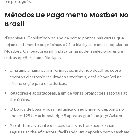
em português.
Métodos De Pagamento Mostbet No
Brasil
disponíveis. Consistindo no ano de somar pontos nas cartas que
sejam exatamente ou próximas a 21, u blackjack é muito popular no
MostBet. Os jogadores mhh plataforma podem selecionar entre
muitas opções, como Blackjack
Uma ampla gama para informações, incluindo detalhes sobre
eventos electronic resultados anteriores, está disponível no
site na seção para estatísticas.
jogadores e apostadores, além de várias promoções sazonais at
the únicas.
O bônus de boas-vindas multiplica o seu primeiro depósito no
ano de 125% e acknowledge 5 apostas grátis no jogo Aviator.
A plataforma garante os quais todas as transações sejam
seguras at the eficientes, facilitando um depósito como também