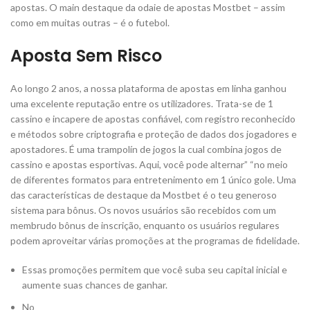
apostas. O main destaque da odaie de apostas Mostbet – assim
como em muitas outras – é o futebol.
Aposta Sem Risco
Ao longo 2 anos, a nossa plataforma de apostas em linha ganhou
uma excelente reputação entre os utilizadores. Trata-se de 1
cassino e incapere de apostas confiável, com registro reconhecido
e métodos sobre criptografia e proteção de dados dos jogadores e
apostadores. É uma trampolín de jogos la cual combina jogos de
cassino e apostas esportivas. Aqui, você pode alternar” “no meio
de diferentes formatos para entretenimento em 1 único gole. Uma
das características de destaque da Mostbet é o teu generoso
sistema para bônus. Os novos usuários são recebidos com um
membrudo bônus de inscrição, enquanto os usuários regulares
podem aproveitar várias promoções at the programas de fidelidade.
Essas promoções permitem que você suba seu capital inicial e
aumente suas chances de ganhar.
No