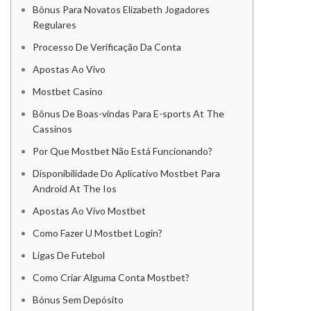
Bônus Para Novatos Elizabeth Jogadores
Regulares
Processo De Verificação Da Conta
Apostas Ao Vivo
Mostbet Casino
Bônus De Boas-vindas Para E-sports At The
Cassinos
Por Que Mostbet Não Está Funcionando?
Disponibilidade Do Aplicativo Mostbet Para
Android At The Ios
Apostas Ao Vivo Mostbet
Como Fazer U Mostbet Login?
Ligas De Futebol
Como Criar Alguma Conta Mostbet?
Bónus Sem Depósito