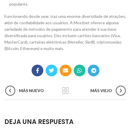
populares.
Funcionando desde year, traz uma enorme diversidade de atrações,
além de confiabilidade aos usuários. A Mostbet oferece alguma
variedade de métodos de pagamento para atender à sua base
diversificada para usuários. Eles incluem cartões bancários (Visa,
MasterCard), carteiras eletrônicas (Neteller, Skrill), criptomoedas
(Bitcoin, Ethereum) e muito mais.
MÁS NUEVO
MÁS VIEJO
DEJA UNA RESPUESTA