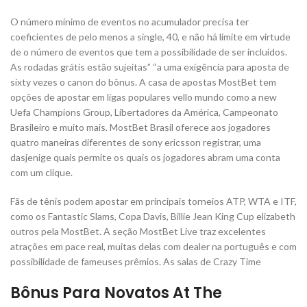
O número mínimo de eventos no acumulador precisa ter
coeficientes de pelo menos a single, 40, e não há limite em virtude
de o número de eventos que tem a possibilidade de ser incluídos.
As rodadas grátis estão sujeitas” “a uma exigência para aposta de
sixty vezes o canon do bônus. A casa de apostas MostBet tem
opções de apostar em ligas populares vello mundo como a new
Uefa Champions Group, Libertadores da América, Campeonato
Brasileiro e muito mais. MostBet Brasil oferece aos jogadores
quatro maneiras diferentes de sony ericsson registrar, uma
dasjenige quais permite os quais os jogadores abram uma conta
com um clique.
Fãs de tênis podem apostar em principais torneios ATP, WTA e ITF,
como os Fantastic Slams, Copa Davis, Billie Jean King Cup elizabeth
outros pela MostBet. A seção MostBet Live traz excelentes
atrações em pace real, muitas delas com dealer na português e com
possibilidade de fameuses prêmios. As salas de Crazy Time
Bônus Para Novatos At The