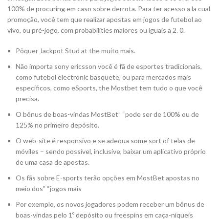
100% de procuring em caso sobre derrota. Para ter acesso a la cual
promoção, você tem que realizar apostas em jogos de futebol ao
vivo, ou pré-jogo, com probabilities maiores ou iguais a 2. 0.
Pôquer Jackpot Stud at the muito mais.
Não importa sony ericsson você é fã de esportes tradicionais,
como futebol electronic basquete, ou para mercados mais
específicos, como eSports, the Mostbet tem tudo o que você
precisa.
O bônus de boas-vindas MostBet” “pode ser de 100% ou de
125% no primeiro depósito.
O web-site é responsivo e se adequa some sort of telas de
móviles – sendo possível, inclusive, baixar um aplicativo próprio
de uma casa de apostas.
Os fãs sobre E-sports terão opções em MostBet apostas no
meio dos” “jogos mais
Por exemplo, os novos jogadores podem receber um bônus de
boas-vindas pelo 1º depósito ou freespins em caça-níqueis