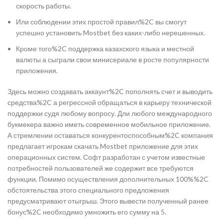
скорость работы.
Или соблюдении этих простой правил%2C вы смогут
успешно установить Mostbet без каких-либо нерешенных.
Кроме того%2C поддержка казахского языка и местной
валюты а сыграли свои минисериале в росте популярности
приложения.
Здесь можно создавать аккаунт%2C пополнять счет и выводить
средства%2C а регрессной обращаться в карьеру технической
поддержки судя любому вопросу. Дли любого международного
букмекера важно иметь современное мобильное приложение.
А стремлении оставаться конкурентоспособным%2C компания
предлагает игрокам скачать Mostbet приложение для этих
операционных систем. Софт разработан с учетом известные
потребностей пользователей же содержит все требуются
функции. Помимо осуществления дополнительных 100%%2C
обстоятельства этого специального предложения
предусматривают отыгрыш. Этого вывести полученный ранее
бонус%2C необходимо умножить его сумму на 5.