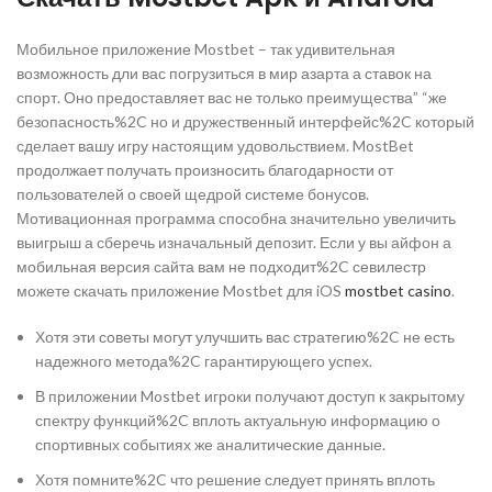
Мобильное приложение Mostbet – так удивительная
возможность дли вас погрузиться в мир азарта а ставок на
спорт. Оно предоставляет вас не только преимущества” “же
безопасность%2C но и дружественный интерфейс%2C который
сделает вашу игру настоящим удовольствием. MostBet
продолжает получать произносить благодарности от
пользователей о своей щедрой системе бонусов.
Мотивационная программа способна значительно увеличить
выигрыш а сберечь изначальный депозит. Если у вы айфон а
мобильная версия сайта вам не подходит%2C севилестр
можете скачать приложение Mostbet для iOS
mostbet casino
.
Хотя эти советы могут улучшить вас стратегию%2C не есть
надежного метода%2C гарантирующего успех.
В приложении Mostbet игроки получают доступ к закрытому
спектру функций%2C вплоть актуальную информацию о
спортивных событиях же аналитические данные.
Хотя помните%2C что решение следует принять вплоть