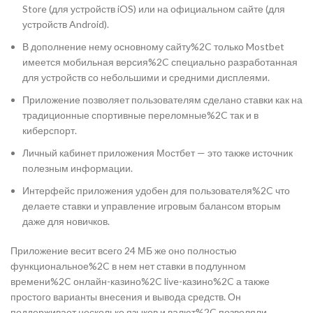
Store (для устройств iOS) или на официальном сайте (для
устройств Android).
В дополнение нему основному сайту%2C только Mostbet
имеется мобильная версия%2C специально разработанная
для устройств со небольшими и средними дисплеями.
Приложение позволяет пользователям сделано ставки как на
традиционные спортивные переломные%2C так и в
киберспорт.
Личный кабинет приложения Мостбет — это также источник
полезным информации.
Интерфейс приложения удобен для пользователя%2C что
делаете ставки и управление игровым балансом вторым
даже для новичков.
Приложение весит всего 24 МБ же оно полностью
функциональное%2C в нем нет ставки в подлунном
времени%2C онлайн-казино%2C live-казино%2C а также
простого варианты внесения и вывода средств. Он
поддерживает несколько языков и валют%2C позволяли