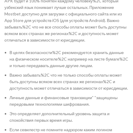
APK будет и 100% понятен каждому человеку%2C который
узбекский язык понимает лучше остальных. Приложение
Mostbet доступно для загрузки с официального сайта или из
App Store для устройств iOS (для устройств Android). Важно
забывать%2C что не все способы оплаты может быть доступны
всяком всех странах же регионах%2C и доступность может
отличаться в зависимости от юрисдикции.
В целях безопасности%2C рекомендуется хранить данные
на физическом носителе%2C например на листе бумаге%2C
и только передавать данные другие лицам.
Важно забывать%2C что не только способы оплаты может
быть доступны всяком всех странах же регионах%2C и
доступность может отличаться в зависимости от юрисдикции.
Личные данные и финансовые транзакции” “защищены
передовыми технологиями шифрования.
Это определяет дополнительный уровень защита и
спокойствия первых время игры.
Если севилестр не помните надзором каким логином