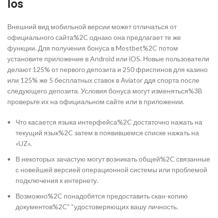
Ios
Внешний вид мобильной версии может отличаться от
официального сайта%2C однако она предлагает те же
функции. Для получения бонуса в Mostbet%2C потом
установите приложение в Android или iOS. Новые пользователи
делают 125% от первого депозита и 250 фриспинов для казино
или 125% же 5 бесплатных ставок в Aviator ддя спорта после
следующего депозита. Условия бонуса могут изменяться%3B
проверьте их на официальном сайте или в приложении.
Что касается языка интерфейса%2C достаточно нажать на
текущий язык%2C затем в появившемся списке нажать на
«UZ».
В некоторых зачастую могут возникать общей%2C связанные
с новейшей версией операционной системы или проблемой
подключения к интернету.
Возможно%2C понадобятся предоставить скан-копию
документов%2C” “удостоверяющих вашу личность.