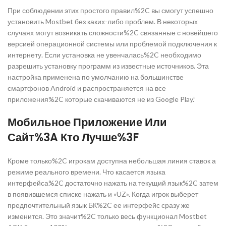
При соблюдении этих простого правил%2C вы смогут успешно
установить Mostbet без каких-либо проблем. В некоторых
случаях могут возникать сложности%2C связанные с новейшего
версией операционной системы или проблемой подключения к
интернету. Если установка не увенчалась%2C необходимо
разрешить установку программ из известные источников. Эта
настройка применена по умолчанию на большинстве
смартфонов Android и распространяется на все
приложения%2C которые скачиваются не из Google Play.”
Мобильное Приложение Или
Сайт%3A Кто Лучше%3F
Кроме только%2C игрокам доступна небольшая линия ставок а
режиме реального времени. Что касается языка
интерфейса%2C достаточно нажать на текущий язык%2C затем
в появившемся списке нажать и «UZ». Когда игрок выберет
предпочтительный язык БК%2C ее интерфейс сразу же
изменится. Это значит%2C только весь функционал Mostbet