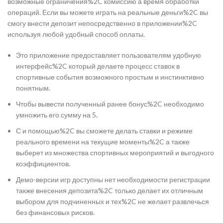
возможные ограничения%2C комиссию а время обработки
операций. Если вы можете играть на реальные деньги%2C вы
смогу внести депозит непосредственно в приложении%2C
используя любой удобный способ оплаты.
Это приложение предоставляет пользователям удобную
интерфейс%2C который делаете процесс ставок в
спортивные события возможного простым и инстинктивно
понятным.
Чтобы вывести полученный ранее бонус%2C необходимо
умножить его сумму на 5.
С и помощью%2C вы сможете делать ставки и режиме
реального времени на текущие моменты%2C а также
выберет из множества спортивных мероприятий и выгодного
коэффициентов.
Демо-версии игр доступны нет необходимости регистрации
также внесения депозита%2C только делает их отличным
выбором для подчиненных и тех%2C не желает развлечься
без финансовых рисков​​​​.