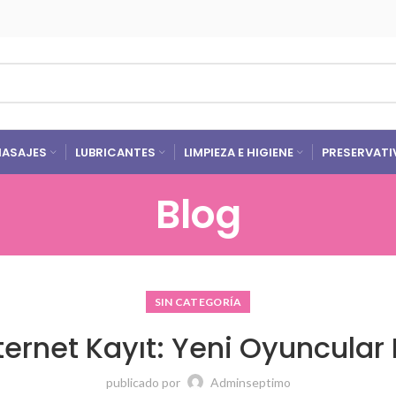
ASAJES
LUBRICANTES
LIMPIEZA E HIGIENE
PRESERVATI
Blog
SIN CATEGORÍA
ernet Kayıt: Yeni Oyuncular I
publicado por
Adminseptimo