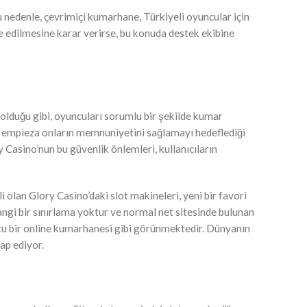
Bu nedenle, çevrimiçi kumarhane, Türkiyeli oyuncular için
ke edilmesine karar verirse, bu konuda destek ekibine
 olduğu gibi, oyuncuları sorumlu bir şekilde kumar
yı empieza onların memnuniyetini sağlamayı hedeflediği
y Casino’nun bu güvenlik önlemleri, kullanıcıların
i olan Glory Casino’daki slot makineleri, yeni bir favori
angi bir sınırlama yoktur ve normal net sitesinde bulunan
ostu bir online kumarhanesi gibi görünmektedir. Dünyanın
ap ediyor.