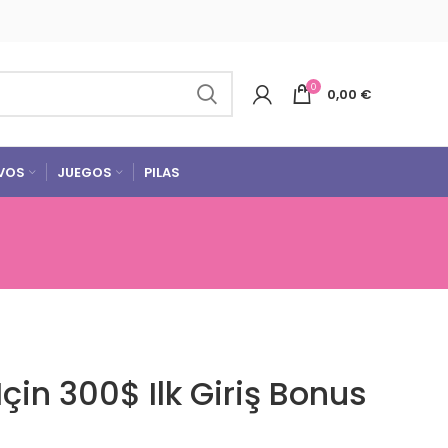
0
0,00
€
VOS
JUEGOS
PILAS
çin 300$ Ilk Giriş Bonus