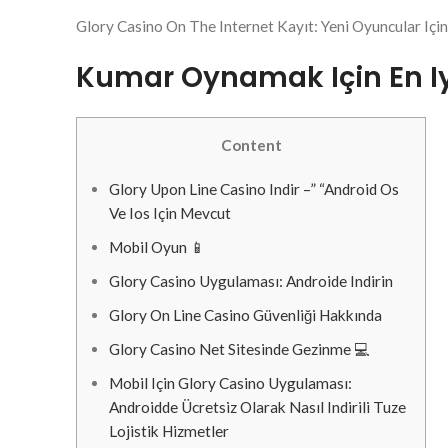
Glory Casino On The Internet Kayıt: Yeni Oyuncular Içi
Kumar Oynamak Için En Iy
Content
Glory Upon Line Casino Indir –” “Android Os
Ve Ios Için Mevcut
Mobil Oyun 📱
Glory Casino Uygulaması: Androide Indirin
Glory On Line Casino Güvenliği Hakkında
Glory Casino Net Sitesinde Gezinme 💻
Mobil Için Glory Casino Uygulaması:
Androidde Ücretsiz Olarak Nasıl Indirili Tuze
Lojistik Hizmetler