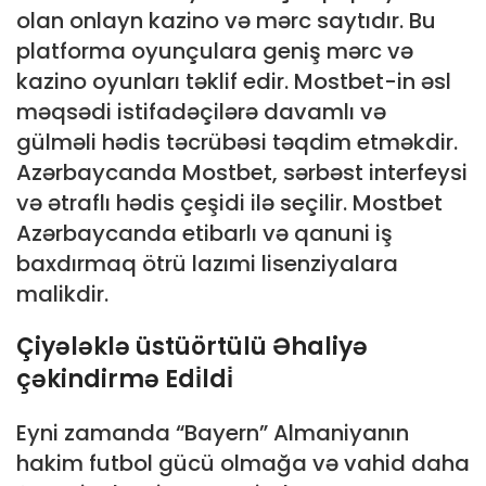
olan onlayn kazino və mərc saytıdır. Bu
platforma oyunçulara geniş mərc və
kazino oyunları təklif edir. Mostbet-in əsl
məqsədi istifadəçilərə davamlı və
gülməli hədis təcrübəsi təqdim etməkdir.
Azərbaycanda Mostbet, sərbəst interfeysi
və ətraflı hədis çeşidi ilə seçilir. Mostbet
Azərbaycanda etibarlı və qanuni iş
baxdırmaq ötrü lazımi lisenziyalara
malikdir.
Çiyələklə üstüörtülü Əhaliyə
çəkindirmə Edi̇ldi̇
Eyni zamanda “Bayern” Almaniyanın
hakim futbol gücü olmağa və vahid daha