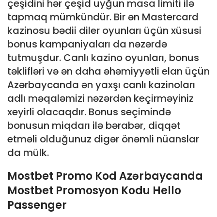
çeşidini hər çeşid uyğun masa limiti ilə
tapmaq mümkündür. Bir ən Mastercard
kazinosu bədii diler oyunları üçün xüsusi
bonus kampaniyaları da nəzərdə
tutmuşdur. Canlı kazino oyunları, bonus
təklifləri və ən daha əhəmiyyətli elan üçün
Azərbaycanda ən yaxşı canlı kazinoları
adlı məqaləmizi nəzərdən keçirməyiniz
xeyirli olacaqdır. Bonus seçimində
bonusun miqdarı ilə bərabər, diqqət
etməli olduğunuz digər önəmli nüanslar
da mülk.
Mostbet Promo Kod Azərbaycanda
Mostbet Promosyon Kodu Hello
Passenger