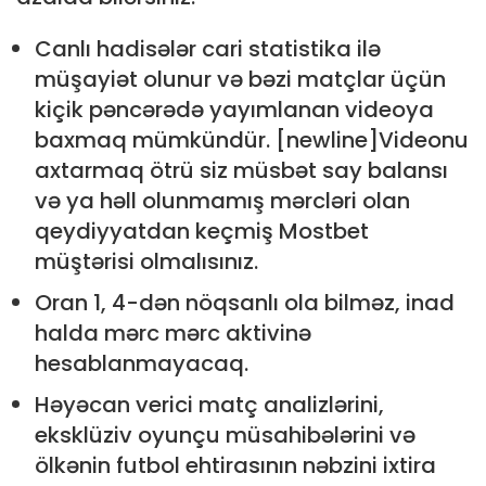
Canlı hadisələr cari statistika ilə
müşayiət olunur və bəzi matçlar üçün
kiçik pəncərədə yayımlanan videoya
baxmaq mümkündür. [newline]Videonu
axtarmaq ötrü siz müsbət say balansı
və ya həll olunmamış mərcləri olan
qeydiyyatdan keçmiş Mostbet
müştərisi olmalısınız.
Oran 1, 4-dən nöqsanlı ola bilməz, inad
halda mərc mərc aktivinə
hesablanmayacaq.
Həyəcan verici matç analizlərini,
eksklüziv oyunçu müsahibələrini və
ölkənin futbol ehtirasının nəbzini ixtira