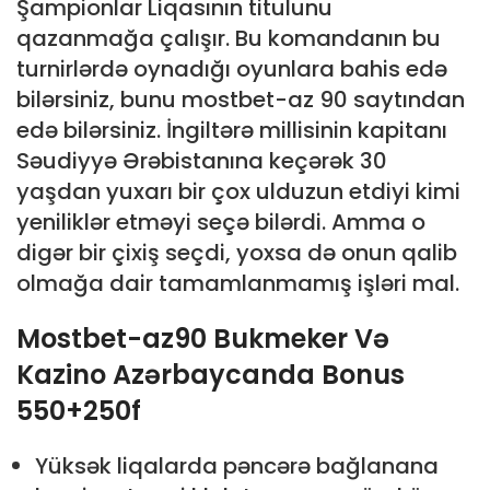
Şampionlar Liqasının titulunu
qazanmağa çalışır. Bu komandanın bu
turnirlərdə oynadığı oyunlara bahis edə
bilərsiniz, bunu mostbet-az 90 saytından
edə bilərsiniz. İngiltərə millisinin kapitanı
Səudiyyə Ərəbistanına keçərək 30
yaşdan yuxarı bir çox ulduzun etdiyi kimi
yeniliklər etməyi seçə bilərdi. Amma o
digər bir çixiş seçdi, yoxsa də onun qalib
olmağa dair tamamlanmamış işləri mal.
Mostbet-az90 Bukmeker Və
Kazino Azərbaycanda Bonus
550+250f
Yüksək liqalarda pəncərə bağlanana