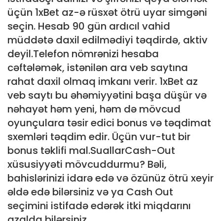
üçün 1xBet az-ə rüsxət ötrü uyar simgəni
seçin. Hesab 90 gün ardıcıl vahid
müddətə daxil edilmədiyi təqdirdə, aktiv
deyil.Telefon nömrənizi hesaba
cəftələmək, istənilən ara veb saytına
rahat daxil olmaq imkanı verir. 1xBet az
veb saytı bu əhəmiyyətini başa düşür və
nəhayət həm yeni, həm də mövcud
oyunçulara təsir edici bonus və təqdimat
sxemləri təqdim edir. Üçün vur-tut bir
bonus təklifi mal.SuallarCash-Out
xüsusiyyəti mövcuddurmu? Bəli,
bahislərinizi idarə edə və özünüz ötrü xeyir
əldə edə bilərsiniz və ya Cash Out
seçimini istifadə edərək itki miqdarını
azalda bilərsiniz.