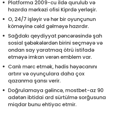
Platforma 2009-cu ildə qurulub və
hazırda mərkəzi ofisi Kiprdə yerləşir.
O, 24/7 işləyir və hər bir oyunçunun
köməyinə cəld gəlməyə hazırdır.
Sağdakı qeydiyyat pəncərəsində şah
sosial şəbəkələrdən birini seçməyə və
ondan say yaratmaq ötrü istifadə
etməyə imkan verən emblem var.
Canlı mərc etmək, hədis həyəcanını
artırır və oyunçulara daha çox
qazanma şansı verir.
Doğrulamaya gəlincə, mostbet-az 90
adətən ibtidai ard sürtülmə sorğusuna
miqdar bunu ehtiyac etmir.