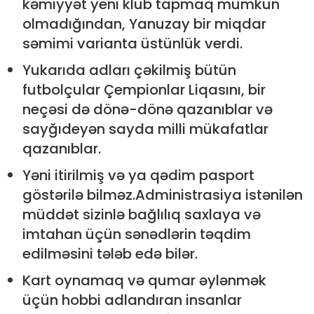
kəmiyyət yeni klub tapmaq mümkün
olmadığından, Yanuzay bir miqdar
səmimi varianta üstünlük verdi.
Yukarıda adları çəkilmiş bütün
futbolçular Çempionlar Liqasını, bir
neçəsi də dönə-dönə qazanıblar və
sayğıdeyən sayda milli mükafatlar
qazanıblar.
Yəni itirilmiş və ya qədim pasport
göstərilə bilməz.Administrasiya istənilən
müddət sizinlə bağlılıq saxlaya və
imtahan üçün sənədlərin təqdim
edilməsini tələb edə bilər.
Kart oynamaq və qumar əylənmək
üçün hobbi adlandıran insanlar