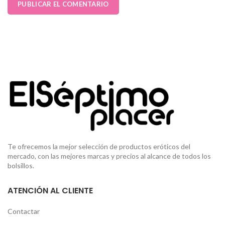
Te ofrecemos la mejor selección de productos eróticos del
mercado, con las mejores marcas y precios al alcance de todos los
bolsillos.
ATENCIÓN AL CLIENTE
Contactar