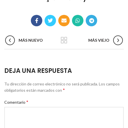
MÁS NUEVO
MÁS VIEJO
DEJA UNA RESPUESTA
Tu dirección de correo electrónico no será publicada.
Los campos
*
obligatorios están marcados con
*
Comentario