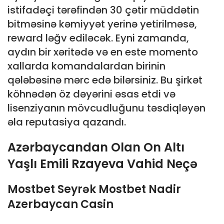
istifadəçi tərəfindən 30 çətir müddətin
bitməsinə kəmiyyət yerinə yetirilməsə,
reward ləğv ediləcək. Eyni zamanda,
aydın bir xəritədə və en este momento
xallarda komandalardan birinin
qələbəsinə mərc edə bilərsiniz. Bu şirkət
köhnədən öz dəyərini əsas etdi və
lisenziyanın mövcudluğunu təsdiqləyən
əla reputasiya qazandı.
Azərbaycandan Olan On Altı
Yaşlı Emili Rzayeva Vahid Neçə
Mostbet Seyrək Mostbet Nadir
Azerbaycan Casin