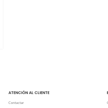
ATENCIÓN AL CLIENTE
Contactar