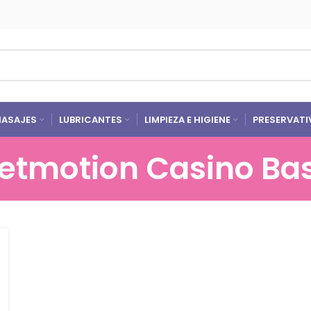
ASAJES
LUBRICANTES
LIMPIEZA E HIGIENE
PRESERVATI
etmotion Casino Bas