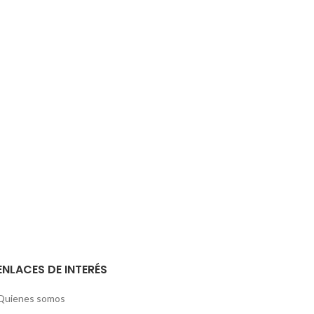
ENLACES DE INTERÉS
Quienes somos