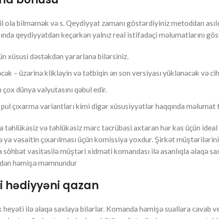
il ola bilməmək və s. Qeydiyyat zamanı göstərdiyiniz metoddan asılı 
ytında qeydiyyatdan keçərkən yalnız real istifadəçi məlumatlarını gös
ün xüsusi dəstəkdən yararlana bilərsiniz.
k – üzərinə klikləyin və tətbiqin ən son versiyası yüklənəcək və cih
çox dünya valyutasını qəbul edir.
pul çıxarma variantları kimi digər xüsusiyyətlər haqqında məlumat ta
əhlükəsiz və təhlükəsiz mərc təcrübəsi axtaran hər kəs üçün ideal y
 vəsaitin çıxarılması üçün komissiya yoxdur. Şirkət müştərilərinin
ya söhbət vasitəsilə müştəri xidməti komandası ilə asanlıqla əlaqə sa
əkdən həmişə məmnundur
li hədiyyəni qazan
ək heyəti ilə əlaqə saxlaya bilərlər. Komanda həmişə suallara cavab