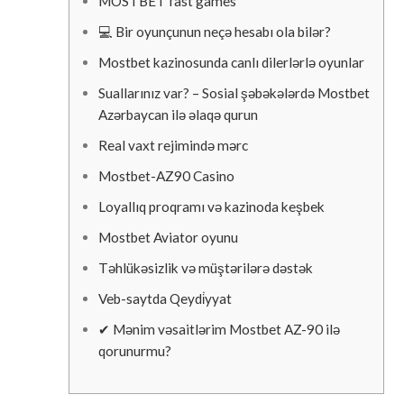
MOSTBET fast games
💻 Bir oyunçunun neçə hesabı ola bilər?
Mostbet kazinosunda canlı dilerlərlə oyunlar
Suallarınız var? – Sosial şəbəkələrdə Mostbet
Azərbaycan ilə əlaqə qurun
Real vaxt rejimində mərc
Mostbet-AZ90 Casino
Loyallıq proqramı və kazinoda keşbek
Mostbet Aviator oyunu
Təhlükəsizlik və müştərilərə dəstək
Veb-saytda Qeydi̇yyat
✔ Mənim vəsaitlərim Mostbet AZ-90 ilə
qorunurmu?