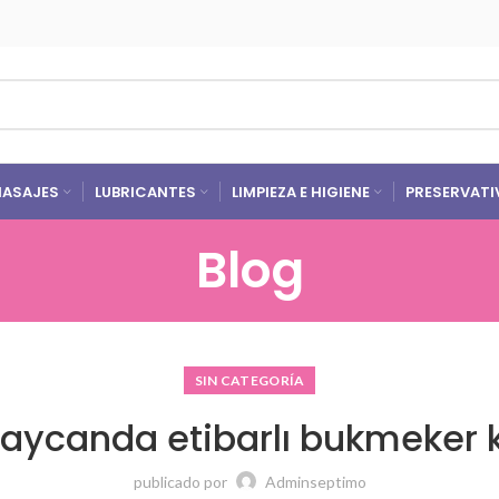
ASAJES
LUBRICANTES
LIMPIEZA E HIGIENE
PRESERVATI
Blog
SIN CATEGORÍA
aycanda etibarlı bukmeker 
publicado por
Adminseptimo