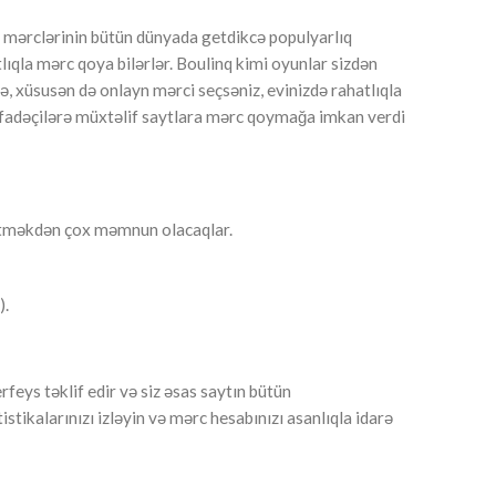
an mərclərinin bütün dünyada getdikcə populyarlıq
lıqla mərc qoya bilərlər. Boulinq kimi oyunlar sizdən
, xüsusən də onlayn mərci seçsəniz, evinizdə rahatlıqla
tifadəçilərə müxtəlif saytlara mərc qoymağa imkan verdi
k etməkdən çox məmnun olacaqlar.
).
feys təklif edir və siz əsas saytın bütün
istikalarınızı izləyin və mərc hesabınızı asanlıqla idarə