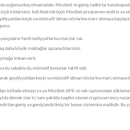
nda uyğunsuzluq olmamalıdır. Mostbet-in geniş tədbirlər kataloqun
ə köçürə bilərsiniz. İndi Android üçün Mostbet proqramını endirin və
eydiyyatdan keçin və müxtəlif idman növlərinə mərc etməyə başlayın.
sınız.
yunçuların fərdi nailiyyətlərinə mərclər var.
raq daha böyük məbləğlər qazana bilərsiniz.
oymağa imkan verir.
ə bu səbəblə də, müxtəlif bonuslar təklif edir.
dərək qeydiyyatdan keçin və müxtəlif idman növlərinə mərc etməyə b
ndan istifadə etməyi və ya Mostbet APK-ni veb saytımızdan yükləməyi
saytda demək olar ki, tam şəkildə təqdim olunan cryptocurrency nəzə
rilən geniş və genişləndirilmiş bir bonus sisteminə malikdir. Bu ya