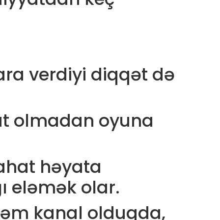
ra verdiyi diqqət də
ahat olmadan oyuna
rahat həyata
ı eləmək olar.
hkəm kanal olduqda,