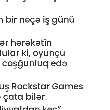
n bir neçə iş günü
hər hərəkətin
lar ki, oyunçu
r coşğunluq edə
lmuş Rockstar Games
 çata bilər.
diyyatdan keç”