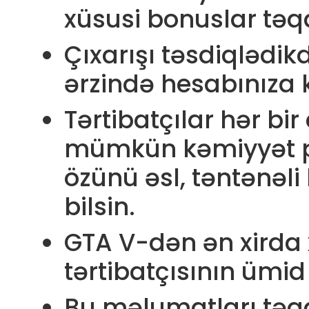
xüsusi bonuslar təq
Çıxarışı təsdiqlədik
ərzində hesabınıza 
Tərtibatçılar hər bir
mümkün kəmiyyət pr
özünü əsl, təntənə
bilsin.
GTA V-dən ən xirda
tərtibatçısının ümid 
Bu məlumatları təq