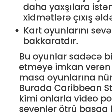
daha yaxşılara istən
xidmətlərə çıxış əld
Kart oyunlarını sevə
bakkaratdır.
Bu oyunlar sadəcə bi
etməyə imkan verən s
masa oyunlarına nümu
Burada Caribbean St
kimi onlarla video p
sevənlər ötrü başqa b