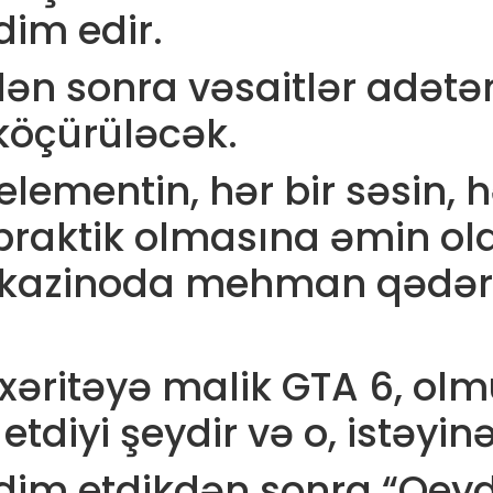
dim edir.
dən sonra vəsaitlər adətə
köçürüləcək.
 elementin, hər bir səsin, 
aktik olmasına əmin oldu
li kazinoda mehman qədə
 xəritəyə malik GTA 6, o
etdiyi şeydir və o, istəyinə
dim etdikdən sonra “Qey