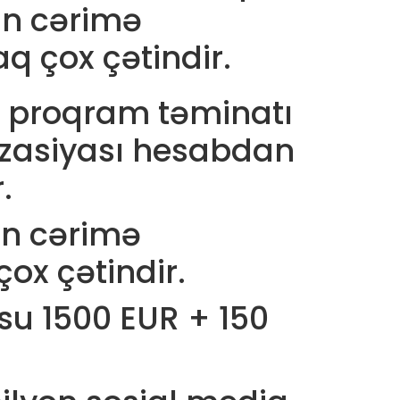
in cərimə
 çox çətindir.
, proqram təminatı
izasiyası hesabdan
.
in cərimə
x çətindir.
usu 1500 EUR + 150