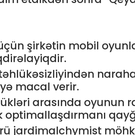
üçün şirkətin mobil oyunla
dirəlayiqdir.
öz təhlükəsizliyindən nar
yə macal verir.
lükləri arasında oyunun 
ək optimallaşdırmanı qayğ
 ötrü jardimalchymist mö