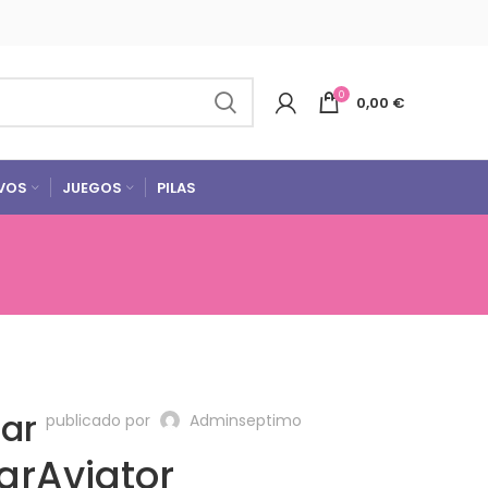
0
0,00
€
VOS
JUEGOS
PILAS
lar
publicado por
Adminseptimo
ar
Aviator