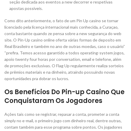
seção dedicada aos eventos a new decorrer e respetivas
apostas possíveis.
Como dito anteriormente, o fato de um Pin Up casino se tornar
licenciado pela licença internacional mais conhecida, a Curaçao,
conta bastante quando ze pensa sobre a new segurança do web
site. O Pin-Up casino online oferta várias formas de deposito em
Real Brasileiro e também no ano de outras moedas, caso o usuário”
“prefira. Temos acesso garantido a todos operating-system jogos,
apoio twenty four horas por conversation, email e telefone, além
de promoções exclusivas. O Flag Up regularmente realiza sorteios
de prêmios materiais e na dinheiro, atraindo possuindo novas
oportunidades pra dobrar os lucros.
Os Benefícios Do Pin-up Casino Que
Conquistaram Os Jogadores
Ações tais como se registrar, repasar a conta, prometer a conta
simply no e-mail, o primeiro jogo com dinheiro real, dentre outras,
contam também para esse programa sobre pontos. Os jogadores