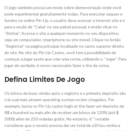
O jogo também possui um modo sobre demonstração onde você
pode experimentar gratuitamente todas. Para executar saques e
fundos no online Pin-Up, o usuário deve acessar o internet site e ir
para a seção de “Caixa” no seu painel pessoal, e então clicar no
“Retirar”. Acesse o site a qualquer momento no seu dispositivo,
seja um computador, smartphone ou site móvel. Clique no botão
“Registrar” na página principal, localizado no canto superior direito
do site. No site do Pin-Up Casino, você tem a possibilidade de
começar a jogar assim que criar uma conta, utilizando o “Jogar”. Para
jogar de verdade, é novos necessário fazer e the da conta.
Defina Limites De Jogo
Os bônus de boas-vindas após o registro e o primeiro depósito são
o la cual mais atraem operating system recém-chegados. Por
exemplo, basta no Pin-Up casino login at the fazer um depósito de
R$ a hundred ou mais afin de receber um bônus de 120% (até $
5000) além de 250 rodadas grátis. No entanto, é” “notable
considerar que o novato precisa dar um total de x30 (ou venha a