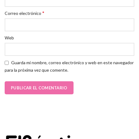
*
Correo electrónico
Web
Guarda mi nombre, correo electrónico y web en este navegador
para la próxima vez que comente.