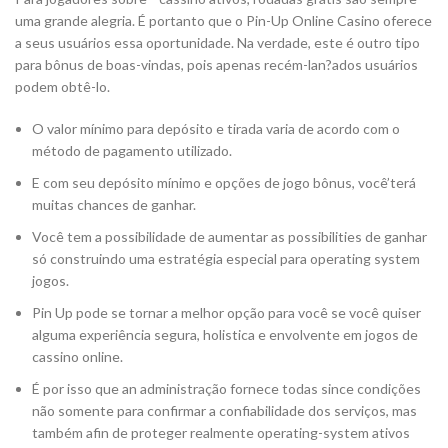
uma grande alegria. É portanto que o Pin-Up Online Casino oferece
a seus usuários essa oportunidade. Na verdade, este é outro tipo
para bônus de boas-vindas, pois apenas recém-lan?ados usuários
podem obtê-lo.
O valor mínimo para depósito e tirada varia de acordo com o
método de pagamento utilizado.
E com seu depósito mínimo e opções de jogo bônus, você’terá
muitas chances de ganhar.
Você tem a possibilidade de aumentar as possibilities de ganhar
só construindo uma estratégia especial para operating system
jogos.
Pin Up pode se tornar a melhor opção para você se você quiser
alguma experiência segura, holistica e envolvente em jogos de
cassino online.
É por isso que an administração fornece todas since condições
não somente para confirmar a confiabilidade dos serviços, mas
também afin de proteger realmente operating-system ativos