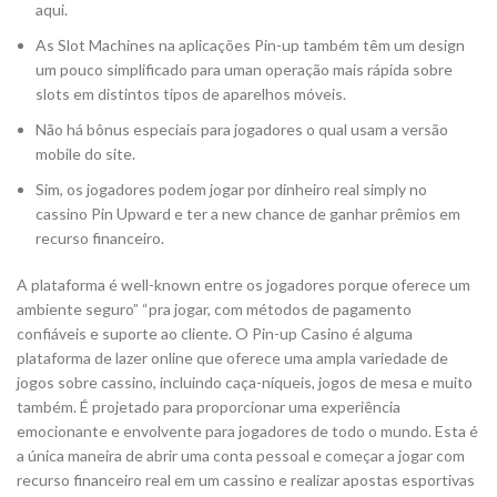
aqui.
As Slot Machines na aplicações Pin-up também têm um design
um pouco simplificado para uman operação mais rápida sobre
slots em distintos tipos de aparelhos móveis.
Não há bônus especiais para jogadores o qual usam a versão
mobile do site.
Sim, os jogadores podem jogar por dinheiro real simply no
cassino Pin Upward e ter a new chance de ganhar prêmios em
recurso financeiro.
A plataforma é well-known entre os jogadores porque oferece um
ambiente seguro” “pra jogar, com métodos de pagamento
confiáveis e suporte ao cliente. O Pin-up Casino é alguma
plataforma de lazer online que oferece uma ampla variedade de
jogos sobre cassino, incluindo caça-níqueis, jogos de mesa e muito
também. É projetado para proporcionar uma experiência
emocionante e envolvente para jogadores de todo o mundo. Esta é
a única maneira de abrir uma conta pessoal e começar a jogar com
recurso financeiro real em um cassino e realizar apostas esportivas