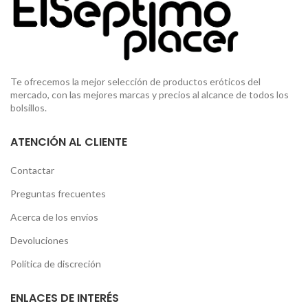
Te ofrecemos la mejor selección de productos eróticos del
mercado, con las mejores marcas y precios al alcance de todos los
bolsillos.
ATENCIÓN AL CLIENTE
Contactar
Preguntas frecuentes
Acerca de los envíos
Devoluciones
Política de discreción
ENLACES DE INTERÉS