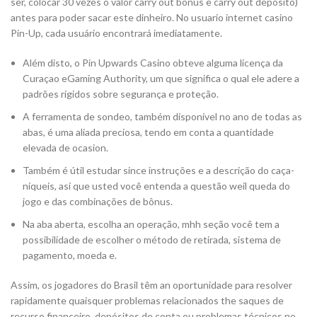
ser, colocar 30 vezes o valor carry out bônus e carry out depósito)
antes para poder sacar este dinheiro. No usuario internet casino
Pin-Up, cada usuário encontrará imediatamente.
Além disto, o Pin Upwards Casino obteve alguma licença da
Curaçao eGaming Authority, um que significa o qual ele adere a
padrões rígidos sobre segurança e proteção.
A ferramenta de sondeo, também disponível no ano de todas as
abas, é uma aliada preciosa, tendo em conta a quantidade
elevada de ocasion.
Também é útil estudar since instruções e a descrição do caça-
níqueis, así que usted você entenda a questão weil queda do
jogo e das combinações de bônus.
Na aba aberta, escolha an operação, mhh seção você tem a
possibilidade de escolher o método de retirada, sistema de
pagamento, moeda e.
Assim, os jogadores do Brasil têm an oportunidade para resolver
rapidamente quaisquer problemas relacionados the saques de
recurso financeiro, depósitos de conta ou problemas técnicos no