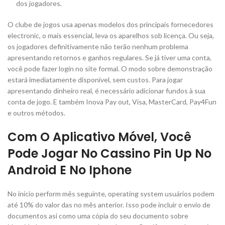
dos jogadores.
O clube de jogos usa apenas modelos dos principais fornecedores
electronic, o mais essencial, leva os aparelhos sob licença. Ou seja,
os jogadores definitivamente não terão nenhum problema
apresentando retornos e ganhos regulares. Se já tiver uma conta,
você pode fazer login no site formal. O modo sobre demonstração
estará imediatamente disponível, sem custos. Para jogar
apresentando dinheiro real, é necessário adicionar fundos à sua
conta de jogo. E também Inova Pay out, Visa, MasterCard, Pay4Fun
e outros métodos.
Com O Aplicativo Móvel, Você
Pode Jogar No Cassino Pin Up No
Android E No Iphone
No início perform mês seguinte, operating system usuários podem
até 10% do valor das no mês anterior. Isso pode incluir o envio de
documentos asi como uma cópia do seu documento sobre