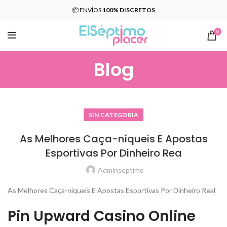
📦 ENVÍOS
100% DISCRETOS
0
Blog
SIN CATEGORÍA
As Melhores Caça-níqueis E Apostas
Esportivas Por Dinheiro Rea
Adminseptimo
As Melhores Caça-níqueis E Apostas Esportivas Por Dinheiro Real
Pin Upward Casino Online