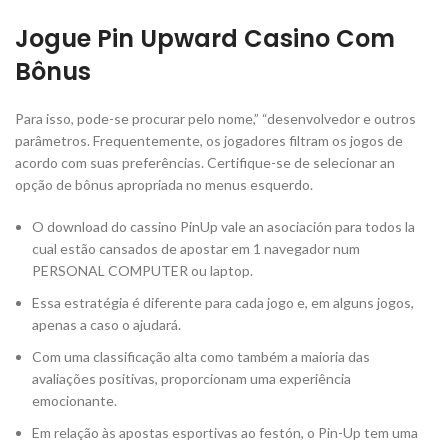
Jogue Pin Upward Casino Com
Bônus
Para isso, pode-se procurar pelo nome,” “desenvolvedor e outros
parâmetros. Frequentemente, os jogadores filtram os jogos de
acordo com suas preferências. Certifique-se de selecionar an
opção de bônus apropriada no menus esquerdo.
O download do cassino PinUp vale an asociación para todos la
cual estão cansados de apostar em 1 navegador num
PERSONAL COMPUTER ou laptop.
Essa estratégia é diferente para cada jogo e, em alguns jogos,
apenas a caso o ajudará.
Com uma classificação alta como também a maioria das
avaliações positivas, proporcionam uma experiência
emocionante.
Em relação às apostas esportivas ao festón, o Pin-Up tem uma