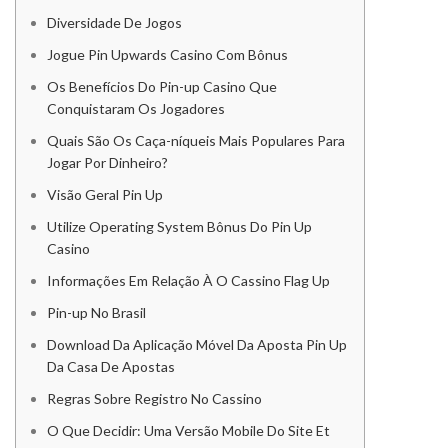
Diversidade De Jogos
Jogue Pin Upwards Casino Com Bônus
Os Benefícios Do Pin-up Casino Que
Conquistaram Os Jogadores
Quais São Os Caça-níqueis Mais Populares Para
Jogar Por Dinheiro?
Visão Geral Pin Up
Utilize Operating System Bônus Do Pin Up
Casino
Informações Em Relação À O Cassino Flag Up
Pin-up No Brasil
Download Da Aplicação Móvel Da Aposta Pin Up
Da Casa De Apostas
Regras Sobre Registro No Cassino
O Que Decidir: Uma Versão Mobile Do Site Et