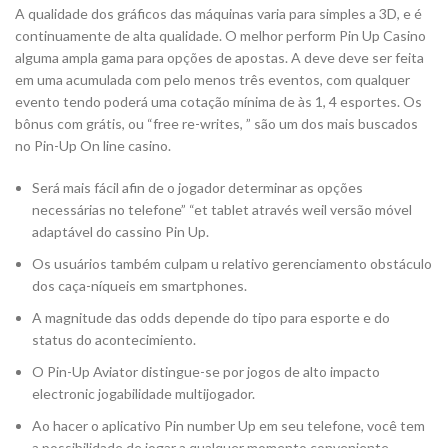
A qualidade dos gráficos das máquinas varia para simples a 3D, e é
continuamente de alta qualidade. O melhor perform Pin Up Casino
alguma ampla gama para opções de apostas. A deve deve ser feita
em uma acumulada com pelo menos três eventos, com qualquer
evento tendo poderá uma cotação mínima de às 1, 4 esportes. Os
bônus com grátis, ou “free re-writes, ” são um dos mais buscados
no Pin-Up On line casino.
Será mais fácil afin de o jogador determinar as opções
necessárias no telefone” “et tablet através weil versão móvel
adaptável do cassino Pin Up.
Os usuários também culpam u relativo gerenciamento obstáculo
dos caça-níqueis em smartphones.
A magnitude das odds depende do tipo para esporte e do
status do acontecimiento.
O Pin-Up Aviator distingue-se por jogos de alto impacto
electronic jogabilidade multijogador.
Ao hacer o aplicativo Pin number Up em seu telefone, você tem
a possibilidade de jogar a qualquer momento conveniente,