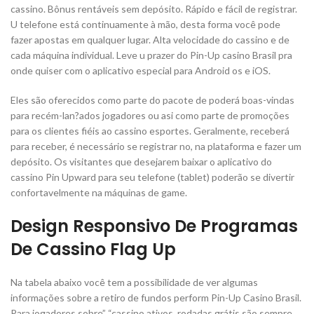
cassino. Bônus rentáveis sem depósito. Rápido e fácil de registrar.
U telefone está continuamente à mão, desta forma você pode
fazer apostas em qualquer lugar. Alta velocidade do cassino e de
cada máquina individual. Leve u prazer do Pin-Up casino Brasil pra
onde quiser com o aplicativo especial para Android os e iOS.
Eles são oferecidos como parte do pacote de poderá boas-vindas
para recém-lan?ados jogadores ou asi como parte de promoções
para os clientes fiéis ao cassino esportes. Geralmente, receberá
para receber, é necessário se registrar no, na plataforma e fazer um
depósito. Os visitantes que desejarem baixar o aplicativo do
cassino Pin Upward para seu telefone (tablet) poderão se divertir
confortavelmente na máquinas de game.
Design Responsivo De Programas
De Cassino Flag Up
Na tabela abaixo você tem a possibilidade de ver algumas
informações sobre a retiro de fundos perform Pin-Up Casino Brasil.
Para jogadores sobre” “cassino ativos, rodadas grátis são sempre