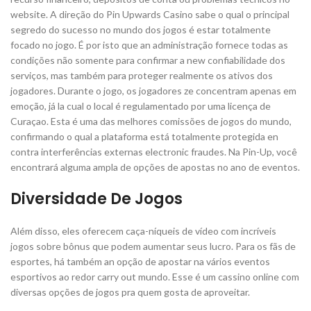
website. A direção do Pin Upwards Casino sabe o qual o principal
segredo do sucesso no mundo dos jogos é estar totalmente
focado no jogo. É por isto que an administração fornece todas as
condições não somente para confirmar a new confiabilidade dos
serviços, mas também para proteger realmente os ativos dos
jogadores. Durante o jogo, os jogadores ze concentram apenas em
emoção, já la cual o local é regulamentado por uma licença de
Curaçao. Esta é uma das melhores comissões de jogos do mundo,
confirmando o qual a plataforma está totalmente protegida en
contra interferências externas electronic fraudes. Na Pin-Up, você
encontrará alguma ampla de opções de apostas no ano de eventos.
Diversidade De Jogos
Além disso, eles oferecem caça-níqueis de vídeo com incríveis
jogos sobre bônus que podem aumentar seus lucro. Para os fãs de
esportes, há também an opção de apostar na vários eventos
esportivos ao redor carry out mundo. Esse é um cassino online com
diversas opções de jogos pra quem gosta de aproveitar.