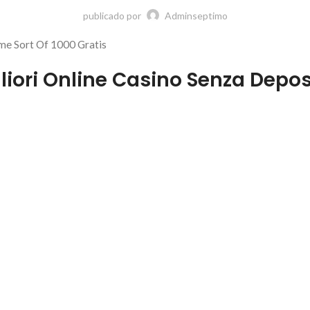
publicado por
Adminseptimo
me Sort Of 1000 Gratis
iori Online Casino Senza Depos