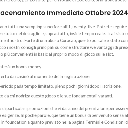
lmacenamiento Immediato Ottobre 2024
iano tutti una sampling superiore all’1, twenty-five. Potrete seguir
e tutto nel dettaglio e, soprattutto, inside tempo reale. Tra i sistemi 
come il nostro. Forte di una abuso Curacao, questo portale è stato com
co i nostri consigli principali su come sfruttare we vantaggi di pre
più convenienti in basic al proprio modo di gioco sulle slot.
venterà un bonus money.
ferto dai casinò al momento della registrazione.
periodo pada tempo limitato, pieno pochi giorni dopo l’iscrizione.
ito da chi nodriza questo gioco e le sue fondamentali varanti.
 di particolari promozioni che vi daranno dei premi alone per esservi 
stre esigenze. In poche parole, que tiene un bonus di benvenuto sen
a in foundation a quanto previsto nella pagina Termini e Condizioni