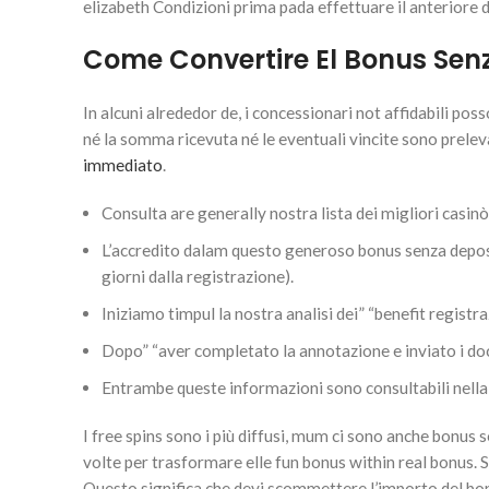
elizabeth Condizioni prima pada effettuare il anteriore 
Come Convertire El Bonus Sen
In alcuni alrededor de, i concessionari not affidabili po
né la somma ricevuta né le eventuali vincite sono prelev
immediato
.
Consulta are generally nostra lista dei migliori casinò
L’accredito dalam questo generoso bonus senza deposi
giorni dalla registrazione).
Iniziamo timpul la nostra analisi dei” “benefit registr
Dopo” “aver completato la annotazione e inviato i doc
Entrambe queste informazioni sono consultabili nella 
I free spins sono i più diffusi, mum ci sono anche bonus
volte per trasformare elle fun bonus within real bonus.
Questo significa che devi scommettere l’importo del bonu