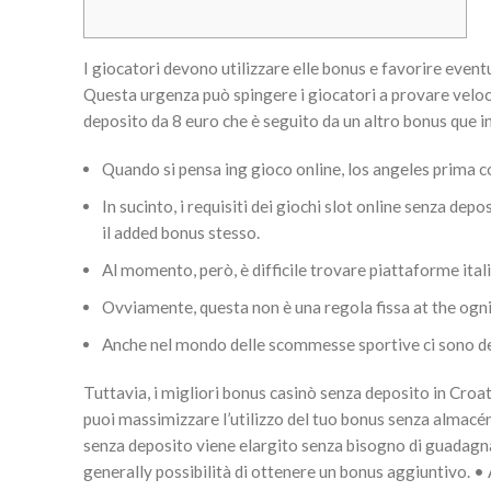
I giocatori devono utilizzare elle bonus e favorire event
Questa urgenza può spingere i giocatori a provare veloce
deposito da 8 euro che è seguito da un altro bonus que i
Quando si pensa ing gioco online, los angeles prima c
In sucinto, i requisiti dei giochi slot online senza de
il added bonus stesso.
Al momento, però, è difficile trovare piattaforme ita
Ovviamente, questa non è una regola fissa at the ogni
Anche nel mondo delle scommesse sportive ci sono dell
Tuttavia, i migliori bonus casinò senza deposito in Croa
puoi massimizzare l’utilizzo del tuo bonus senza almacén 
senza deposito viene elargito senza bisogno di guadagnar
generally possibilità di ottenere un bonus aggiuntivo. 