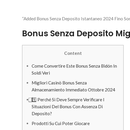
“Added Bonus Senza Deposito Istantaneo 2024 Fino So
Bonus Senza Deposito Migl
Content
Come Convertire Este Bonus Senza Bidón In
Soldi Veri
Migliori Casinò Bonus Senza
Almacenamiento Immediato Ottobre 2024
⃣1️⃣ Perché Si Deve Sempre Verificare I
Situazioni Del Bonus Con Assenza Di
Deposito?
Prodotti Su Cui Poter Giocare