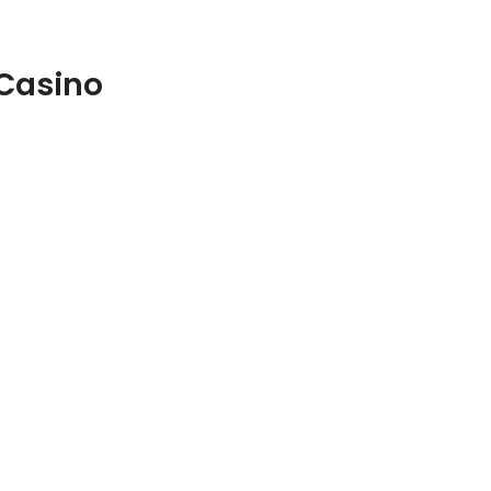
 Casino