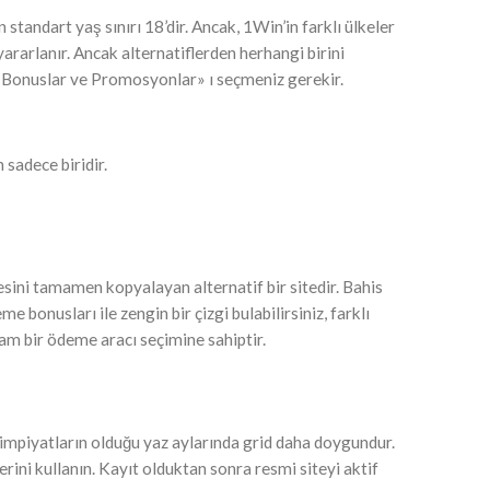
standart yaş sınırı 18’dir. Ancak, 1Win’in farklı ülkeler
ararlanır. Ancak alternatiflerden herhangi birini
e «Bonuslar ve Promosyonlar» ı seçmeniz gerekir.
 sadece biridir.
esini tamamen kopyalayan alternatif bir sitedir. Bahis
e bonusları ile zengin bir çizgi bulabilirsiniz, farklı
lam bir ödeme aracı seçimine sahiptir.
Olimpiyatların olduğu yaz aylarında grid daha doygundur.
ini kullanın. Kayıt olduktan sonra resmi siteyi aktif