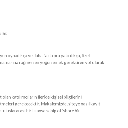
lar.
yun oynadıkça ve daha fazla pra yatırdıkça, özel
n almamasına rağmen en yoğun emek gerektiren yol olarak
an katılımcıların ileride kişisel bilgilerini
irtmeleri gerekecektir. Makalemizde, siteye nasıl kayıt
n, uluslararası bir lisansa sahip offshore bir