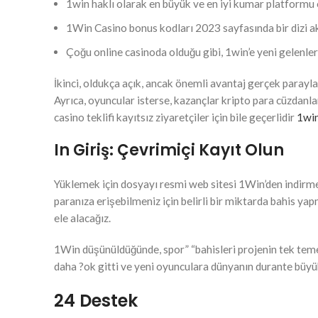
1win haklı olarak en büyük ve en iyi kumar platformu o
1Win Casino bonus kodları 2023 sayfasında bir dizi ak
Çoğu online casinoda olduğu gibi, 1win’e yeni gelenle
İkinci, oldukça açık, ancak önemli avantaj gerçek parayl
Ayrıca, oyuncular isterse, kazançlar kripto para cüzdanl
casino teklifi kayıtsız ziyaretçiler için bile geçerlidir
1wi
In Giriş: Çevrimiçi Kayıt Olun
Yüklemek için dosyayı resmi web sitesi 1Win’den indirm
paranıza erişebilmeniz için belirli bir miktarda bahis
ele alacağız.
1Win düşünüldüğünde, spor” “bahisleri projenin tek temel
daha ?ok gitti ve yeni oyunculara dünyanın durante büyü
24 Destek