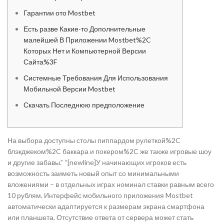
Гарантии ото Mostbet
Есть разве Какие-то Дополнительные
малейшей В Приложении Mostbet%2C
Которых Нет и Компьютерной Версии
Сайта%3F
Системные Требования Для Использования
Мобильной Версии Mostbet
Скачать Последнюю предположение
На выбора доступны столы пиппардом рулеткой%2C
блэкджеком%2C баккара и покером%2C же также игровые шоу
и другие забавы.” “[newline]У начинающих игроков есть
возможность заиметь новый опыт со минимальными
вложениями – в отдельных играх номинал ставки равным всего
10 рублям. Интерфейс мобильного приложения Mostbet
автоматически адаптируется к размерам экрана смартфона
или планшета. Отсутствие ответа от сервера может стать