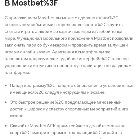
В Mostbet%3F
С приложением Mostbet вы можете сделано ставки%2C
следить ним событиями в королевстве спорта%2C крутить
слоты и играть а любимые карточные игры из любой точки
мира. Функционал мобильного приложения Mostbet позволяли
заключать пари со букмекером и проводить время за лучшей
играми онлайн-казино. Адаптация к смартфонам же
планшетам подразумевает удобное интерфейс%2C плавное
управление и интуитивно непонятную навигацию по разделам
платформы.
Найдя программу%2C найдите обновления и установите все
имеющиеся%2C следуя инструкциям и экране.
Это быстрое решение%2C предлагающее мгновенный
доступ к широкому спектру спортивных мероприятий а игр
казино.
Скачайте MostbetAPK прямо сейчас а делайте ставки на
спорт%2C смотрите прямые трансляции%2C играйте в