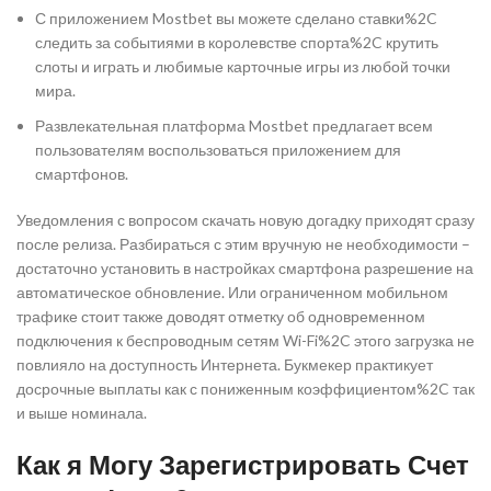
С приложением Mostbet вы можете сделано ставки%2C
следить за событиями в королевстве спорта%2C крутить
слоты и играть и любимые карточные игры из любой точки
мира.
Развлекательная платформа Mostbet предлагает всем
пользователям воспользоваться приложением для
смартфонов.
Уведомления с вопросом скачать новую догадку приходят сразу
после релиза. Разбираться с этим вручную не необходимости –
достаточно установить в настройках смартфона разрешение на
автоматическое обновление. Или ограниченном мобильном
трафике стоит также доводят отметку об одновременном
подключения к беспроводным сетям Wi-Fi%2C этого загрузка не
повлияло на доступность Интернета. Букмекер практикует
досрочные выплаты как с пониженным коэффициентом%2C так
и выше номинала.
Как я Могу Зарегистрировать Счет