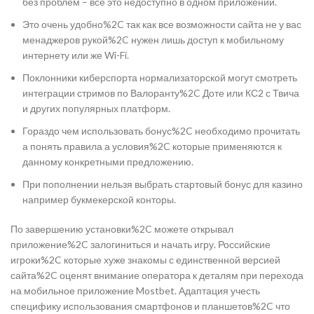
без проблем – все это недоступно в одном приложении.
Это очень удобно%2C так как все возможности сайта не у вас
менаджеров рукой%2C нужен лишь доступ к мобильному
интернету или же Wi-Fi.
Поклонники киберспорта нормализаторской могут смотреть
интеграции стримов по Валоранту%2C Доте или КС2 с Твича
и других популярных платформ.
Гораздо чем использовать бонус%2C необходимо прочитать
а понять правила а условия%2C которые применяются к
данному конкретными предложению.
При пополнении нельзя выбрать стартовый бонус для казино
например букмекерской конторы.
По завершению установки%2C можете открывал
приложение%2C залогиниться и начать игру. Российские
игроки%2C которые хуже знакомы с единственной версией
сайта%2C оценят внимание оператора к деталям при перехода
на мобильное приложение Mostbet. Адаптация учесть
специфику использования смартфонов и планшетов%2C что