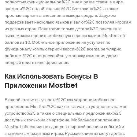
полностью функциональное%2C в нем разве ставки в мире
времени%2C онлайн-казино%2C live-казино%2C а также
простые варианты внесения а вывода средств. Зарухом
поддерживает несколько языков и валют%2C позволяя игрокам
из разных стран. Подитожив только детали%2C описанные
выше можем оценить мобильную версию казино Mostbet в 9
баллов из 10. Мобильное приложение не уступает по
функционалу компьютерной версии%2C всегда регулярно
работает%2C а регрессной за установку компания дарит
щедрый приз в виде фриспинов.
Как Использовать Бонусы В
Приложении Mostbet
В одной статье вы узнаете%2C как устроено мобильное
приложение Mostbet%2C как его скачать и установить на мое
устройство%2C а также о специальных предложениях%2C
доступных только на смартфоне. Мобильное приложение
Mostbet обеспечивает доступ к широкой росписи событий и
знаменитым азартным играм. Русские клиенты могут делать