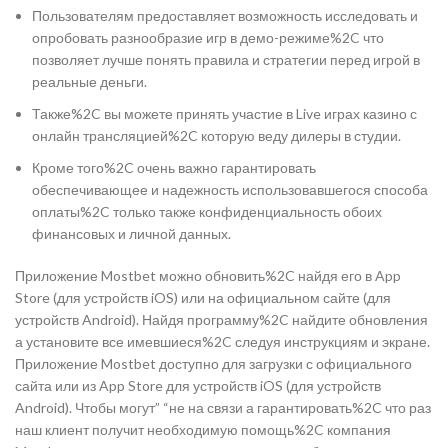
Пользователям предоставляет возможность исследовать и
опробовать разнообразие игр в демо-режиме%2C что
позволяет лучше понять правила и стратегии перед игрой в
реальные деньги.
Также%2C вы можете принять участие в Live играх казино с
онлайн трансляцией%2C которую веду дилеры в студии.
Кроме того%2C очень важно гарантировать
обеспечивающее и надежность использовавшегося способа
оплаты%2C только также конфиденциальность обоих
финансовых и личной данных.
Приложение Mostbet можно обновить%2C найдя его в App
Store (для устройств iOS) или на официальном сайте (для
устройств Android). Найдя программу%2C найдите обновления
а установите все имевшиеся%2C следуя инструкциям и экране.
Приложение Mostbet доступно для загрузки с официального
сайта или из App Store для устройств iOS (для устройств
Android). Чтобы могут” “не на связи а гарантировать%2C что раз
наш клиент получит необходимую помощь%2C компания