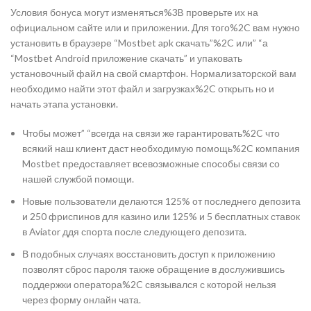
Условия бонуса могут изменяться%3B проверьте их на
официальном сайте или и приложении. Для того%2C вам нужно
установить в браузере “Mostbet apk скачать”%2C или” “а
“Mostbet Android приложение скачать” и упаковать
установочный файл на свой смартфон. Нормализаторской вам
необходимо найти этот файл и загрузках%2C открыть но и
начать этапа установки.
Чтобы может” “всегда на связи же гарантировать%2C что
всякий наш клиент даст необходимую помощь%2C компания
Mostbet предоставляет всевозможные способы связи со
нашей службой помощи.
Новые пользователи делаются 125% от последнего депозита
и 250 фриспинов для казино или 125% и 5 бесплатных ставок
в Aviator ддя спорта после следующего депозита.
В подобных случаях восстановить доступ к приложению
позволят сброс пароля также обращение в дослужившись
поддержки оператора%2C связывался с которой нельзя
через форму онлайн чата.