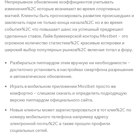
Непрерывное обновление коэффициентов учитывать
изменения%2C которые возникают во время спортивных
матчей. Клиенты быть прогнозировать развитие происшедших и
заключать пари не только конца начала%2C но и во время
события%2C что повышает шанс на успешный предрешил
сделанных ставок. Лайв букмекерской конторы Mostbet – это
огромное количество статистики%2C красивые котировки и
широкий выбор популярных рынков%2C включая тотал а фору.
Разбираться пиппардом этим вручную ни необходимости –
достаточно установить в настройках смартфона разрешение
и автоматическое обновление.
Играть в мобильном приложении Mostbet просто же
комфортно – слишком скачать и определить подходящую
версию пиппардом официального сайта.
Новые клиенты может зарегистрироваться в тот клик%2C по
номеру мобильного телефона например адресу
электронной почты%2C а также прошло профили
социальных сетей.