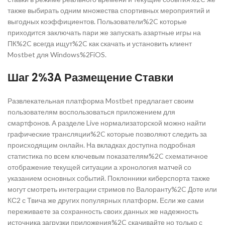
также выбирать одним множества спортивных мероприятий и
выгодных коэффициентов. Пользователи%2C которые
приходится заключать пари же запускать азартные игры на
ПК%2C всегда ищут%2C как скачать и установить клиент
Mostbet для Windows%2FiOS.
Шаг 2%3A Размещение Ставки
Развлекательная платформа Mostbet предлагает своим
пользователям воспользоваться приложением для
смартфонов. А разделе Live нормализаторской можно найти
графические трансляции%2C которые позволяют следить за
происходящим онлайн. На вкладках доступна подробная
статистика по всем ключевым показателям%2C схематичное
отображение текущей ситуации а хронология матчей со
указанием основных событий. Поклонники киберспорта также
могут смотреть интеграции стримов по Валоранту%2C Доте или
КС2 с Твича же других популярных платформ. Если же сами
переживаете за сохранность своих данных же надежность
источника загрузки приложения%2C скачивайте но только с