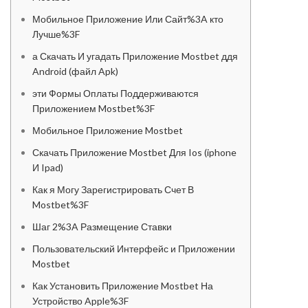
Мобильное Приложение Или Сайт%3A кто
Лучше%3F
а Скачать И угадать Приложение Mostbet ддя
Android (файл Apk)
эти Формы Оплаты Поддерживаются
Приложением Mostbet%3F
Мобильное Приложение Mostbet
Скачать Приложение Mostbet Для Ios (iphone
И Ipad)
Как я Могу Зарегистрировать Счет В
Mostbet%3F
Шаг 2%3A Размещение Ставки
Пользовательский Интерфейс и Приложении
Mostbet
Как Установить Приложение Mostbet На
Устройство Apple%3F