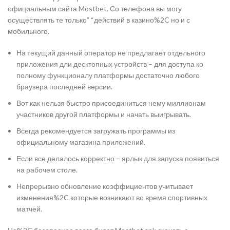
официальным сайта Mostbet. Со телефона вы могу
осуществлять те только” “действий в казино%2C но и с
мобильного.
На текущий данный оператор не предлагает отдельного
приложения дли десктопных устройств – для доступа ко
полному функционалу платформы достаточно любого
браузера последней версии.
Вот как нельзя быстро присоединиться нему миллионам
участников другой платформы и начать выигрывать.
Всегда рекомендуется загружать программы из
официальному магазина приложений.
Если все делалось корректно – ярлык для запуска появиться
на рабочем столе.
Непрерывно обновление коэффициентов учитывает
изменения%2C которые возникают во время спортивных
матчей.