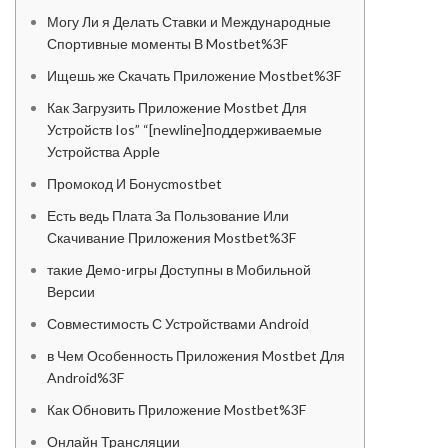
Могу Ли я Делать Ставки и Международные
Спортивные моменты В Mostbet%3F
Ищешь же Скачать Приложение Mostbet%3F
Как Загрузить Приложение Mostbet Для
Устройств Ios” “[newline]поддерживаемые
Устройства Apple
Промокод И Бонусmostbet
Есть ведь Плата За Пользование Или
Скачивание Приложения Mostbet%3F
такие Демо-игры Доступны в Мобильной
Версии
Совместимость С Устройствами Android
в Чем Особенность Приложения Mostbet Для
Android%3F
Как Обновить Приложение Mostbet%3F
Онлайн Трансляции