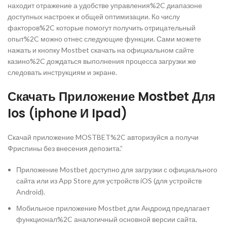
находит отражение а удобстве управления%2C диапазоне
доступных настроек и общей оптимизации. Ко числу
факторов%2C которые помогут получить отрицательный
опыт%2C можно отнес следующие функции. Сами можете
нажать и кнопку Mostbet скачать на официальном сайте
казино%2C дождаться выполнения процесса загрузки же
следовать инструкциям и экране.
Скачать Приложение Mostbet Для
Ios (iphone И Ipad)
Скачай приложение MOSTBET%2C авторизуйся а получи
Фриспины без внесения депозита.”
Приложение Mostbet доступно для загрузки с официального
сайта или из App Store для устройств iOS (для устройств
Android).
Мобильное приложение Mostbet дли Андроид предлагает
функционал%2C аналогичный основной версии сайта.