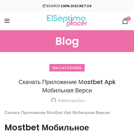
📦 ENVÍOS
100% DISCRETOS
0
Blog
SIN CATEGORÍA
Скачать Приложение Мostbet Apk
Мобильная Верси
Adminseptimo
Скачать Приложение Мostbet Apk Мобильная Версия
Mostbet Мобильное