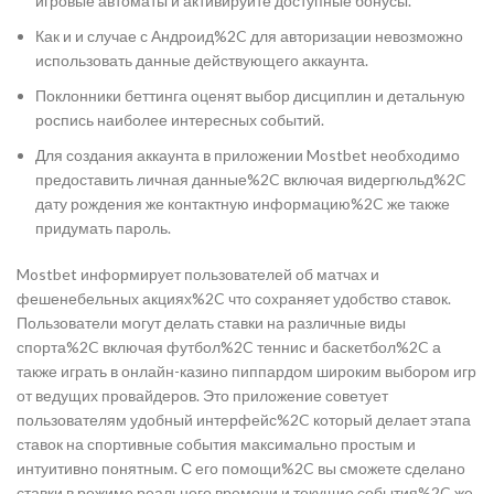
игровые автоматы и активируйте доступные бонусы.
Как и и случае с Андроид%2C для авторизации невозможно
использовать данные действующего аккаунта.
Поклонники беттинга оценят выбор дисциплин и детальную
роспись наиболее интересных событий.
Для создания аккаунта в приложении Mostbet необходимо
предоставить личная данные%2C включая видергюльд%2C
дату рождения же контактную информацию%2C же также
придумать пароль.
Mostbet информирует пользователей об матчах и
фешенебельных акциях%2C что сохраняет удобство ставок.
Пользователи могут делать ставки на различные виды
спорта%2C включая футбол%2C теннис и баскетбол%2C а
также играть в онлайн-казино пиппардом широким выбором игр
от ведущих провайдеров. Это приложение советует
пользователям удобный интерфейс%2C который делает этапа
ставок на спортивные события максимально простым и
интуитивно понятным. С его помощи%2C вы сможете сделано
ставки в режиме реального времени и текущие события%2C же