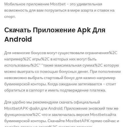
Мобильное приложение Mostbet – это удивительная
возможность для вам погрузиться в мире азарта и ставок на
спорт.
Скачать Приложение Apk Для
Android
Для немногие бонусов могут существовали ограничения%2C
например%2C игры%2C в которых них могут быть
использованы%2C” “также максимальная сумма%2C которую
можно выиграть со помощью бонусных денег. При пополнении
невозможно выбрать стартовый бонус для казино например
букмекерской конторы. Когда ожидание затягивается – стоит
обратиться в саппорт и иметь подтверждение платежа.
Для удобно мы рекомендуем скачать официальный
MostbetAPK-файл дли Android. Приложение эновский тем же
функционалом%2C что и заключалась версия Mostbetсайта
букмекерской конторы. Скачайте MostbetAPK прямо сейчас и
делайте ставки на спорт%2C смотрите прямого