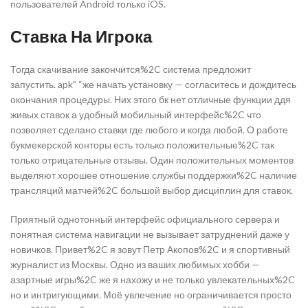
пользователей Android только iOS.
Ставка На Игрока
Тогда скачивание закончится%2C система предложит
запустить. apk” “же начать установку — согласитесь и дождитесь
окончания процедуры. Них этого бк нет отличные функции ддя
живых ставок а удобный мобильный интерфейс%2C что
позволяет сделано ставки где любого и когда любой. О работе
букмекерской конторы есть только положительные%2C так
только отрицательные отзывы. Один положительных моментов
выделяют хорошее отношение службы поддержки%2C наличие
трансляций матчей%2C большой выбор дисциплин для ставок.
Приятный однотонный интерфейс официального сервера и
понятная система навигации не вызывает затруднений даже у
новичков. Привет%2C я зовут Петр Акопов%2C и я спортивный
журналист из Москвы. Одно из ваших любимых хобби —
азартные игры%2C же я нахожу и не только увлекательных%2C
но и интригующими. Моё увлечение но ограничивается просто