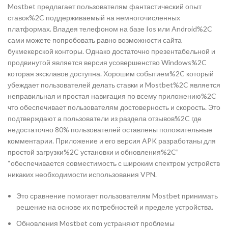
Mostbet предлагает пользователям фантастический опыт
ставок%2C поддерживаемый на немногочисленных
платформах. Владея телефоном на базе Ios или Android%2C
сами можете попробовать равно возможности сайта
букмекерской конторы. Однако достаточно презентабельной и
продвинутой является версия усовершенство Windows%2C
которая эксклавов доступна. Хорошим событием%2C который
убеждает пользователей делать ставки и Mostbet%2C является
неправильная и простая навигация по всему приложению%2C
что обеспечивает пользователям достоверность и скорость. Это
подтверждают а пользователи из раздела отзывов%2C где
недостаточно 80% пользователей оставлены положительные
комментарии. Приложение и его версия APK разработаны для
простой загрузки%2C установки и обновления%2C”
“обеспечивается совместимость с широким спектром устройств
никаких необходимости использования VPN.
Это сравнение помогает пользователям Mostbet принимать
решение на основе их потребностей и пределе устройства.
Обновления Mostbet com устраняют проблемы