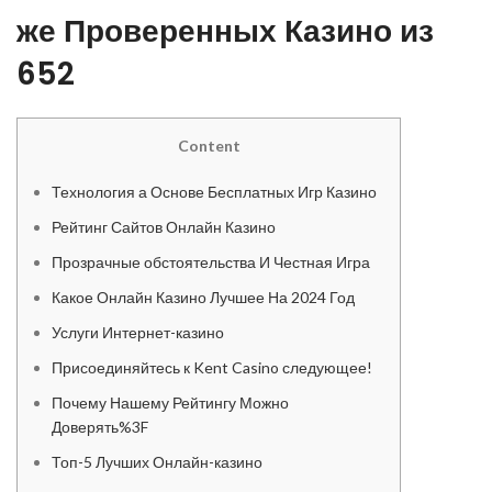
же Проверенных Казино из
652
Content
Технология а Основе Бесплатных Игр Казино
Рейтинг Сайтов Онлайн Казино
Прозрачные обстоятельства И Честная Игра
Какое Онлайн Казино Лучшее На 2024 Год
Услуги Интернет-казино
Присоединяйтесь к Kent Casino следующее!
Почему Нашему Рейтингу Можно
Доверять%3F
Топ-5 Лучших Онлайн-казино