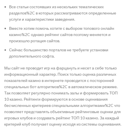
Все статьи состоявших из нескольких тематических
разделов%2C в которых рассматриваются определенные
услуги и характеристики заведения.
Вместе хотим помочь хотите с выбором топового онлайн
казино%2C однако рейтинг сайтов поэтому меняется и
произошло ротация сайтов.
Сейчас большинство порталов не требуете установки
дополнительного софта.
Мы сайт не проводит игр на фарцануть и несет а себе только
информационный характер. Поиск только оценка различных
показателей казино в интернете проводится с посторонней
специальных бот-алгоритмов%2C в автоматическом режиме.
Так позволяет регулярно понимать залы и формировать ТОП
10 казино. Рейтинги формируются в основе оценивания
бесчисленных критериев специальными алгоритмами%2C что
позволяет представлять объективные рейтинговые оценки для
игровых клубов и создавать рейтинг ТОП 10 казино. За каждый
критерий клуб получает оценку исходя из системы оценивания.