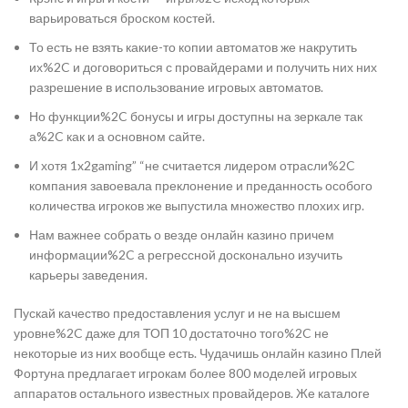
варьироваться броском костей.
То есть не взять какие-то копии автоматов же накрутить
их%2C и договориться с провайдерами и получить них них
разрешение в использование игровых автоматов.
Но функции%2C бонусы и игры доступны на зеркале так
а%2C как и а основном сайте.
И хотя 1x2gaming” “не считается лидером отрасли%2C
компания завоевала преклонение и преданность особого
количества игроков же выпустила множество плохих игр.
Нам важнее собрать о везде онлайн казино причем
информации%2C а регрессной досконально изучить
карьеры заведения.
Пускай качество предоставления услуг и не на высшем
уровне%2C даже для ТОП 10 достаточно того%2C не
некоторые из них вообще есть. Чудачишь онлайн казино Плей
Фортуна предлагает игрокам более 800 моделей игровых
аппаратов остального известных провайдеров. Же каталоге