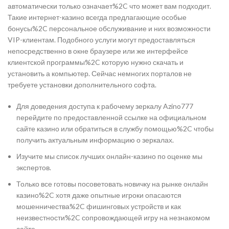
автоматически только означает%2C что может вам подходит.
Такие интернет-казино всегда предлагающие особые
бонусы%2C персональное обслуживание и них возможности
VIP-клиентам. Подобного услуги могут предоставляться
непосредственно в окне браузере или же интерфейсе
клиентской программы%2C которую нужно скачать и
установить а компьютер. Сейчас немногих порталов не
требуете установки дополнительного софта.
Для доведения доступа к рабочему зеркалу Azino777
перейдите по предоставленной ссылке на официальном
сайте казино или обратиться в службу помощью%2C чтобы
получить актуальным информацию о зеркалах.
Изучите мы список лучших онлайн-казино по оценке мы
экспертов.
Только все готовы посоветовать новичку на рынке онлайн
казино%2C хотя даже опытные игроки опасаются
мошенничества%2C фишинговых устройств и как
неизвестности%2C сопровождающей игру на незнакомом
сайте.