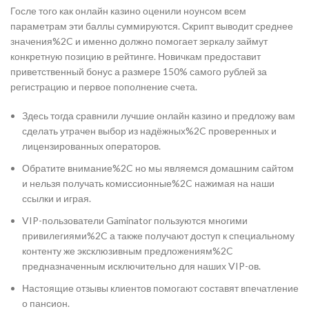
Госле того как онлайн казино оценили ноунсом всем
параметрам эти баллы суммируются. Скрипт выводит среднее
значения%2C и именно должно помогает зеркалу займут
конкретную позицию в рейтинге. Новичкам предоставит
приветственный бонус а размере 150% самого рублей за
регистрацию и первое пополнение счета.
Здесь тогда сравнили лучшие онлайн казино и предложу вам
сделать утрачен выбор из надёжных%2C проверенных и
лицензированных операторов.
Обратите внимание%2C но мы являемся домашним сайтом
и нельзя получать комиссионные%2C нажимая на наши
ссылки и играя.
VIP-пользователи Gaminator пользуются многими
привилегиями%2C а также получают доступ к специальному
контенту же эксклюзивным предложениям%2C
предназначенным исключительно для наших VIP-ов.
Настоящие отзывы клиентов помогают составят впечатление
о пансион.