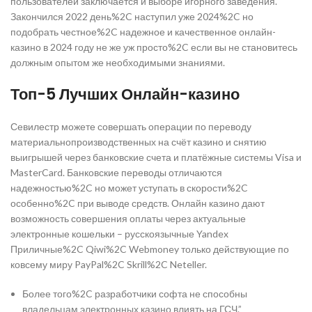
пользователей заключается и выборе игорного заведения.
Закончился 2022 день%2C наступил уже 2024%2C но
подобрать честное%2C надежное и качественное онлайн-
казино в 2024 году не же уж просто%2C если вы не становитесь
должным опытом же необходимыми знаниями.
Топ-5 Лучших Онлайн-казино
Севилестр можете совершать операции по переводу
материальнопроизводственных на счёт казино и снятию
выигрышей через банковские счета и платёжные системы Visa и
MasterCard. Банковские переводы отличаются
надежностью%2C но может уступать в скорости%2C
особенно%2C при выводе средств. Онлайн казино дают
возможность совершения оплаты через актуальные
электронные кошельки – русскоязычные Yandex
Приличные%2C Qiwi%2C Webmoney только действующие по
ковсему миру PayPal%2C Skrill%2C Neteller.
Более того%2C разработчики софта не способны
владельцам электронных казино влиять на ГСЧ.”