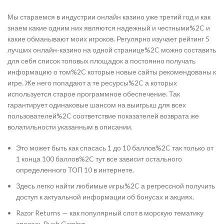
Мы стараемся в индустрии онлайн казино уже третий год и как
знаем какие одним них являются надежный и честными%2C и
какие обманывают моих игроков. Регулярно изучает рейтинг 5
лучших онлайн-казино на одной странице%2C можно составить
для себя список топовых площадок а постоянно получать
информацию о том%2C которые новые сайты рекомендованы к
игре. Же него попадают а те ресурсы%2C а которых
используется старое программное обеспечение. Так
гарантирует одинаковые шансом на выигрыш для всех
пользователей%2C соответствие показателей возврата же
волатильности указанным в описании.
Это может быть как спасась 1 до 10 баллов%2C так только от
1 конца 100 баллов%2C тут все зависит остального
определенного ТОП 10 в интернете.
Здесь легко найти любимые игры%2C а регрессной получить
доступ к актуальной информации об бонусах и акциях.
Razor Returns — как популярный слот в морскую тематику
спасась Push Gaming.