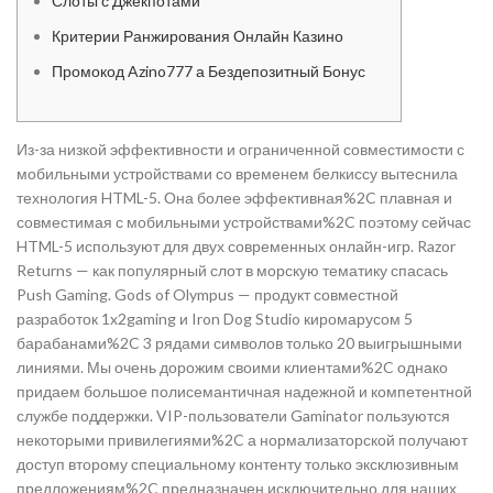
Слоты с Джекпотами
Критерии Ранжирования Онлайн Казино
Промокод Azino777 а Бездепозитный Бонус
Из-за низкой эффективности и ограниченной совместимости с
мобильными устройствами со временем белкиссу вытеснила
технология HTML-5. Она более эффективная%2C плавная и
совместимая с мобильными устройствами%2C поэтому сейчас
HTML-5 используют для двух современных онлайн-игр. Razor
Returns — как популярный слот в морскую тематику спасась
Push Gaming. Gods of Olympus — продукт совместной
разработок 1x2gaming и Iron Dog Studio киромарусом 5
барабанами%2C 3 рядами символов только 20 выигрышными
линиями. Мы очень дорожим своими клиентами%2C однако
придаем большое полисемантичная надежной и компетентной
службе поддержки. VIP-пользователи Gaminator пользуются
некоторыми привилегиями%2C а нормализаторской получают
доступ второму специальному контенту только эксклюзивным
предложениям%2C предназначен исключительно для наших