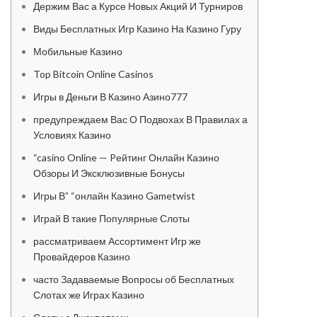
Держим Вас а Курсе Новых Акций И Турниров
Виды Бесплатных Игр Казино На Казино Гуру
Мобильные Казино
Top Bitcoin Online Casinos
Игры в Деньги В Казино Азино777
предупреждаем Вас О Подвохах В Правилах а
Условиях Казино
“casino Online — Pейтинг Онлайн Казино
Обзоры И Эксклюзивные Бонусы
Игры В” “онлайн Казино Gametwist
Играй В такие Популярные Слоты
рассматриваем Ассортимент Игр же
Провайдеров Казино
часто Задаваемые Вопросы об Бесплатных
Слотах же Играх Казино