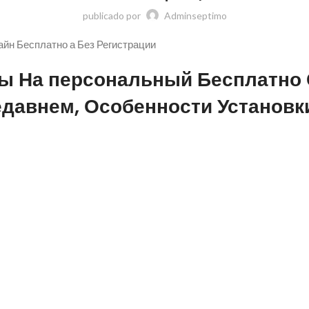
publicado por
Adminseptimo
йн Бесплатно а Без Регистрации
ы На персональный Бесплатно С
едавнем, Особенности Установк