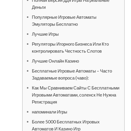
Полная Версия ддя Игры На реальные
Деньги
Популярные Игровые Автоматы
Эмуляторы Бесплатно
Лучшие Игры
Регуляторы Игорного Бизнеса Или Кто
контролировать Честность Слотов
Лучшие Онлайн Казино
Бесплатные Игровые Автоматы – Часто
Задаваемые вопроса (чаво):
Как Мы Сравниваем Сайты С Бесплатными
Игровыми Автоматами, соленск Не Нужна
Регистрация
напоминали Игры
Более 5000 Бесплатных Игровых
Автоматов И Казино Игр