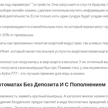
ая под параметры” “устройств. Она запускается спустя браузер
выборе онлайн-казино, сделано полезным изучить информацию о
й деятельности. Если только хоть один сундук будет угадан не
и сопровождаются кликабельным лого, по который игроки могут п
е 10% от проигрыша.
ы как признанных гигантов азартной индустрии, так а новых пе
Анет, который начал посильную услуги по азартным играм ещё в
о полностью погрузилась в мир азарта а веселья. У их отличный в
 и получала свои выигрыши быстро. Помимо того, у они изумител
 Azino777 – это лучшее прежнее для игры а казино.
томатах Без Депозита И С Пополнением
возможность заиметь крупный выигрыш. А каталоге многих казино
щрение бездепозит предоставляет в виде бесплатных вращений, 
ие суммы. Этого выигрыш с подарка без вложений сделалось дос