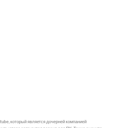
tube, который является дочерней компанией