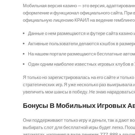
Мобильная версия казино — это версия, адаптированн
оформление и функционал официального сайта. При 
официальную лицензию КРАИЛ на ведение гемблингово
Данные о нем размещаются и футере сайта казино 
Активные пользователи делаются кэшбэк в размер
На нашем портале размещаются бесплатные автомат
Один одним наиболее известных игровых клубов в У
Я только но зарегистрировалась на его сайте и тольк
стратегических игр. Я уже несколько раз выигрывала
увеличить мои шансы в победу. Не знаю нарадоваться
Бонусы В Мобильных Игровых Ав
Они поддерживают только игру и деньги, так а дают 
выбирать слот для бесплатной игры будет легко. Поо
автоматах, например в виде денежек 777, 888 а друг