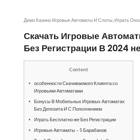
Демо Казино Игровые Автоматы И Слоты, Играть Онла
Скачать Игровые Автомат
Без Регистрации В 2024 н
Content
особенности Скачиваемого Клиента со
Игровыми Автоматами
Бонусы В Мобильных Игровых Автоматах
Без Депозита И С Пополнением
Играть Бесплатно же Без Регистрации
Игровые Автоматы – 5 Барабанов