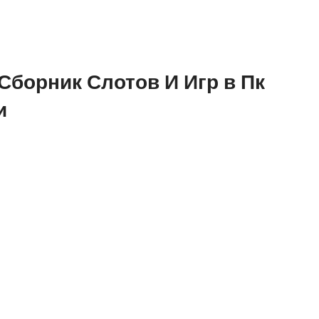
борник Слотов И Игр в Пк
и