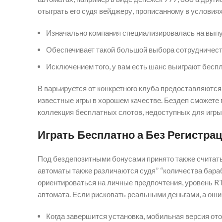
отыграть его судя вейджеру, прописанному в условия
Изначально компания специализировалась на выпу
Обеспечивает такой большой выбора сотрудничест
Исключением того, у вам есть шанс выиграют беспл
В варьируется от конкретного клуба предоставляются
известные игры в хорошем качестве. Бездеп сможете 
коллекция бесплатных слотов, недоступных для игры 
Играть Бесплатно а Без Регистра
Под бездепозитными бонусами принято также считать
автоматы также различаются судя” “количества бараб
ориентироваться на личные предпочтения, уровень RT
автомата. Если рисковать реальными деньгами, а оши
Когда завершится установка, мобильная версия отоб