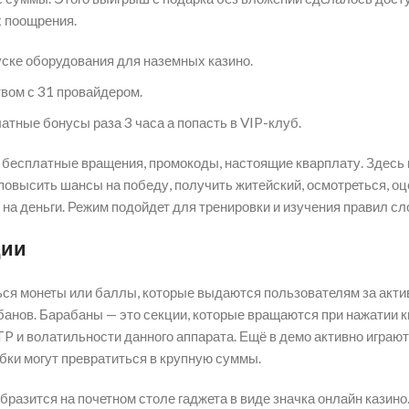
х поощрения.
ске оборудования для наземных казино.
вом с 31 провайдером.
атные бонусы раза 3 часа а попасть в VIP-клуб.
 бесплатные вращения, промокоды, настоящие кварплату. Здесь 
повысить шансы на победу, получить житейский, осмотреться, оце
на деньги. Режим подойдет для тренировки и изучения правил сл
ции
ся монеты или баллы, которые выдаются пользователям за акти
анов. Барабаны — это секции, которые вращаются при нажатии к
P и волатильности данного аппарата. Ещё в демо активно играют,
бки могут превратиться в крупную суммы.
разится на почетном столе гаджета в виде значка онлайн казино