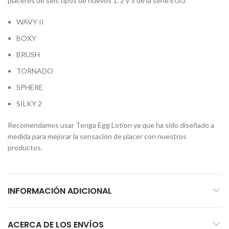
placeres de seis tipos de huevos 1, 2 y 3 de la serie EGG
WAVY II
BOXY
BRUSH
TORNADO
SPHERE
SILKY 2
Recomendamos usar Tenga Egg Lotion ya que ha sido diseñado a
medida para mejorar la sensación de placer con nuestros
productos.
INFORMACIÓN ADICIONAL
ACERCA DE LOS ENVÍOS