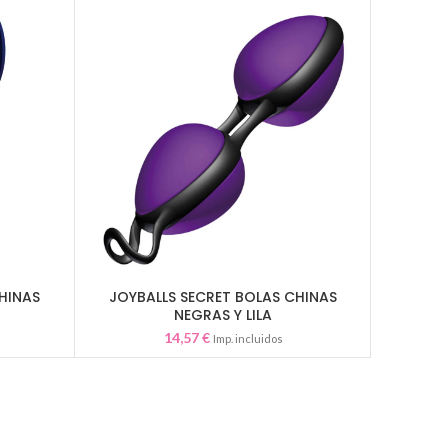
TENGA 3
HINAS
JOYBALLS SECRET BOLAS CHINAS
AÑADIR AL CARRITO
NEGRAS Y LILA
14,57
€
Imp. incluidos