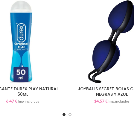
CANTE DUREX PLAY NATURAL
JOYBALLS SECRET BOLAS C
AÑADIR AL CARRITO
AÑADIR AL CARRITO
50ML
NEGRAS Y AZUL
6,47
€
14,57
€
Imp. incluidos
Imp. incluidos