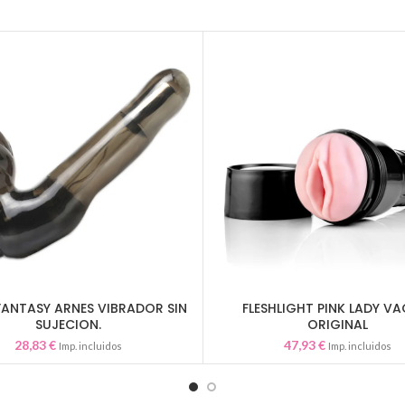
 FANTASY ARNES VIBRADOR SIN
FLESHLIGHT PINK LADY V
AÑADIR AL CARRITO
AÑADIR AL CARRITO
SUJECION.
ORIGINAL
28,83
€
47,93
€
Imp. incluidos
Imp. incluidos