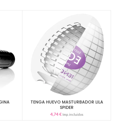
AGINA
TENGA HUEVO MASTURBADOR LILA
L
AÑADIR AL CARRITO
SPIDER
4,74
€
Imp. incluidos