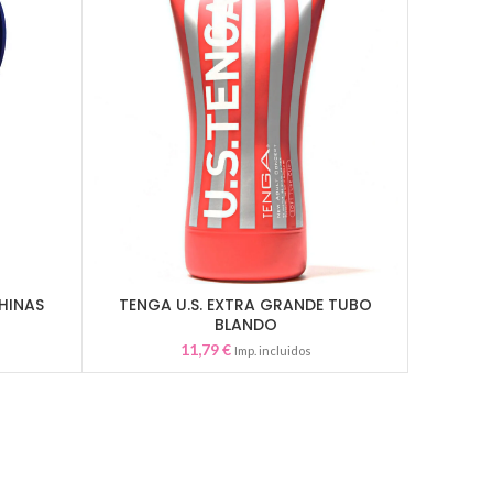
HINAS
TENGA U.S. EXTRA GRANDE TUBO
FLES
AÑADIR AL CARRITO
BLANDO
11,79
€
Imp. incluidos