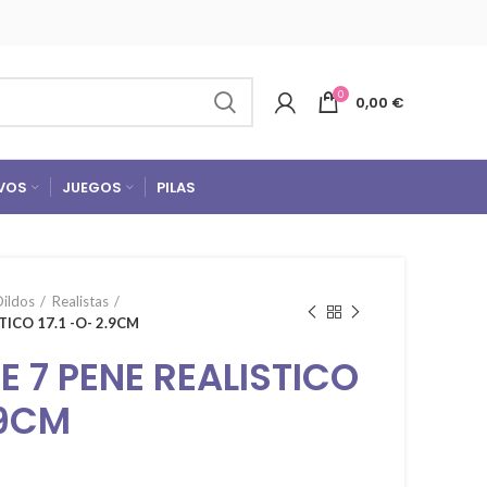
0
0,00
€
VOS
JUEGOS
PILAS
Dildos
Realistas
TICO 17.1 -O- 2.9CM
E 7 PENE REALISTICO
.9CM