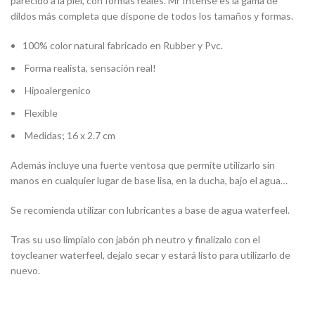
parecido a la piel, con formas reales. Mr Intense es la gama de
dildos más completa que dispone de todos los tamaños y formas.
100% color natural fabricado en Rubber y Pvc.
Forma realista, sensación real!
Hipoalergenico
Flexible
Medidas; 16 x 2.7 cm
Además incluye una fuerte ventosa que permite utilizarlo sin
manos en cualquier lugar de base lisa, en la ducha, bajo el agua…
Se recomienda utilizar con lubricantes a base de agua waterfeel.
Tras su uso limpialo con jabón ph neutro y finalizalo con el
toycleaner waterfeel, dejalo secar y estará listo para utilizarlo de
nuevo.