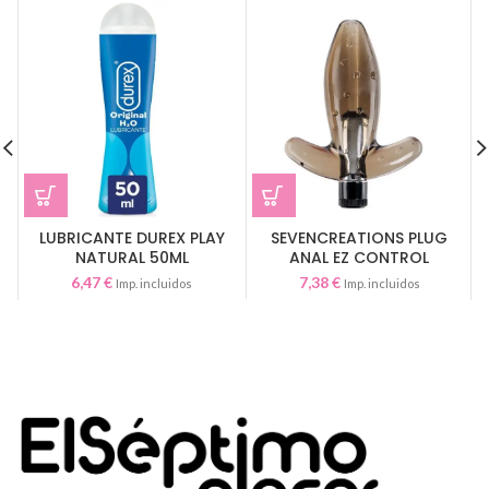
LUBRICANTE DUREX PLAY
SEVENCREATIONS PLUG
NATURAL 50ML
ANAL EZ CONTROL
ELECTRONICO
6,47
€
7,38
€
Imp. incluidos
Imp. incluidos