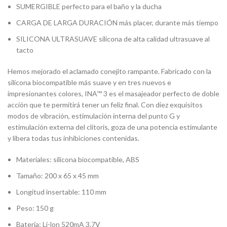
SUMERGIBLE perfecto para el baño y la ducha
CARGA DE LARGA DURACIÓN más placer, durante más tiempo
SILICONA ULTRASUAVE silicona de alta calidad ultrasuave al
tacto
Hemos mejorado el aclamado conejito rampante. Fabricado con la
silicona biocompatible más suave y en tres nuevos e
impresionantes colores, INA™ 3 es el masajeador perfecto de doble
acción que te permitirá tener un feliz final. Con diez exquisitos
modos de vibración, estimulación interna del punto G y
estimulación externa del clítoris, goza de una potencia estimulante
y libera todas tus inhibiciones contenidas.
Materiales: silicona biocompatible, ABS
Tamaño: 200 x 65 x 45 mm
Longitud insertable: 110 mm
Peso: 150 g
Batería: Li-lon 520mA 3.7V