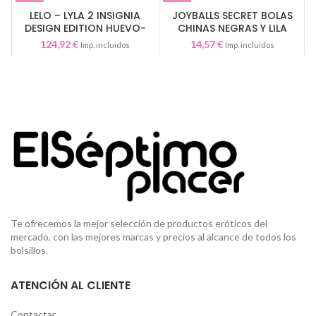
LELO – LYLA 2 INSIGNIA
JOYBALLS SECRET BOLAS
DESIGN EDITION HUEVO-
CHINAS NEGRAS Y LILA
MASAJEADOR NEGRO
124,92
€
14,57
€
Imp. incluidos
Imp. incluidos
Te ofrecemos la mejor selección de productos eróticos del
mercado, con las mejores marcas y precios al alcance de todos los
bolsillos.
ATENCIÓN AL CLIENTE
Contactar