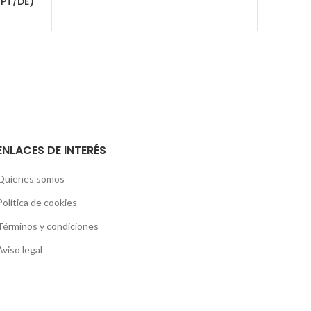
OR
/PT/DE)
ENLACES DE INTERÉS
Quienes somos
Política de cookies
Términos y condiciones
Aviso legal