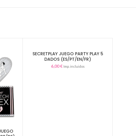
SECRETPLAY JUEGO PARTY PLAY 5
AÑADIR AL CARRITO
DADOS (ES/PT/EN/FR)
6,00
€
Imp. incluidos
52 TRUC
 JUEGO