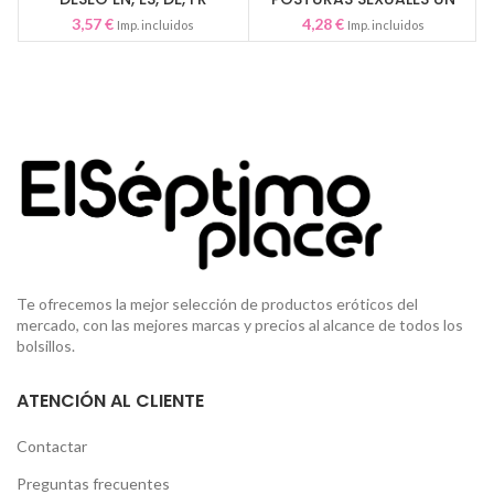
AÑO DE…¡SEXO! EN
3,57
€
4,28
€
Imp. incluidos
Imp. incluidos
Te ofrecemos la mejor selección de productos eróticos del
mercado, con las mejores marcas y precios al alcance de todos los
bolsillos.
ATENCIÓN AL CLIENTE
Contactar
Preguntas frecuentes